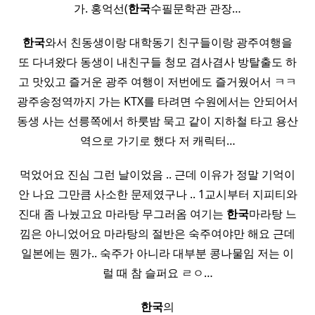
가. 홍억선(
한국
수필문학관 관장…
한국
와서 친동생이랑 대학동기 친구들이랑 광주여행을
또 다녀왔다 동생이 내친구들 청모 겸사겸사 방탈출도 하
고 맛있고 즐거운 광주 여행이 저번에도 즐거웠어서 ㅋㅋ
광주송정역까지 가는 KTX를 타려면 수원에서는 안되어서
동생 사는 선릉쪽에서 하룻밤 묵고 같이 지하철 타고 용산
역으로 가기로 했다 저 캐릭터…
먹었어요 진심 그런 날이었음 .. 근데 이유가 정말 기억이
안 나요 그만큼 사소한 문제였구나 .. 1교시부터 지피티와
진대 좀 나눴고요 마라탕 무그러옴 여기는
한국
마라탕 느
낌은 아니었어요 마라탕의 절반은 숙주여야만 해요 근데
일본에는 뭔가.. 숙주가 아니라 대부분 콩나물임 저는 이
럴 때 참 슬퍼요 ㄹㅇ…
한국
의