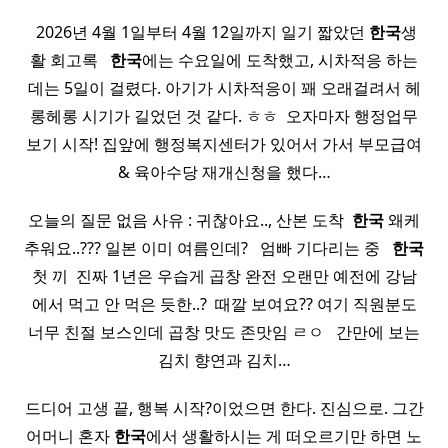
​ 2026년 4월 1일부터 4월 12일까지 일기 짧았던
한국
생
활 회고록 ​ ​
한국
에는 수요일에 도착했고, 시차적응 하는
데는 5일이 걸렸다. 아기가 시차적응이 꽤 오래걸려서 헤
롱헤롱 시기가 길었던 것 같다. ㅎㅎ ​ 오자마자 행정업무
보기 시작! 집앞에 행정복지센터가 있어서 가서 부모급여
& 육아수당 재개신청을 했다…
오늘의 질문 없음 사유 : 귀찮아요.., 산본 도착 ​
한국
왜케
추워요..??? 일본 이미 여름인데? ​ ​ 엄빠 기다리는 중 ​ ​
한국
첫 끼 ​ 진짜 1년은 우습게 곱창 완전 오랜만 예전에 강남
에서 먹고 안 먹은 듯한..? ​ 때깔 보여요?? 여기 직원분도
너무 친절 보스인데 곱창 맛도 존맛임 ㄹㅇ ​ ​ 간만에 보는
김치 향연과 김치…
드디어 고생 끝, 행복 시작?이었으면 한다. 진심으로. 그간
어머니 혼자
한국
에서 생활하시는 게 떠오르기만 하면 노