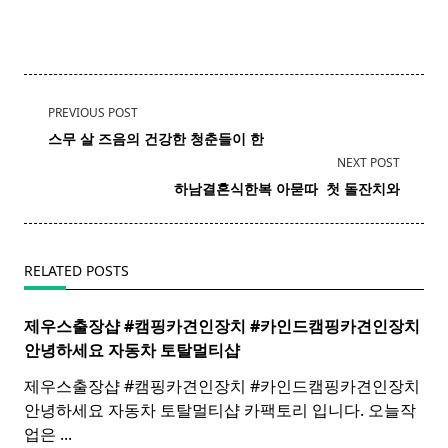
<span
PREVIOUS POST
class="nav-
스무 살 즈음의 건강한 청춘들이 한
subtitle
NEXT POST
screen-
​
하남
결혼식한복 아묻따 ​ 첫 돌잔치와
reader-
text">Page</span>
RELATED POSTS
제우스출장샵 #캠핑카견인장치 #카인드캠핑카견인장치 ​
안녕하세요 자동차 토탈멀티
샵
제우스출장샵 #캠핑카견인장치 #카인드캠핑카견인장치 ​
안녕하세요 자동차 토탈멀티샵 카팩토리 입니다. 오늘작
업은
...