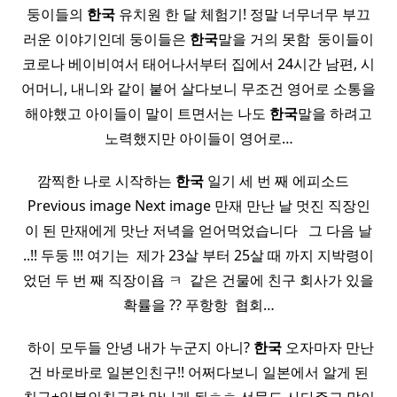
둥이들의
한국
유치원 한 달 체험기! 정말 너무너무 부끄
러운 이야기인데 둥이들은
한국
말을 거의 못함 ​ 둥이들이
코로나 베이비여서 태어나서부터 집에서 24시간 남편, 시
어머니, 내니와 같이 붙어 살다보니 무조건 영어로 소통을
해야했고 아이들이 말이 트면서는 나도
한국
말을 하려고
노력했지만 아이들이 영어로…
깜찍한 나로 시작하는
한국
일기 세 번 째 에피소드 ​ ​ ​
Previous image Next image 만재 만난 날 멋진 직장인
이 된 만재에게 맛난 저녁을 얻어먹었습니다 ​ ​ 그 다음 날
..!! 두둥 !!! 여기는 ​ 제가 23살 부터 25살 때 까지 지박령이
었던 두 번 째 직장이욥 ㅋ ​ 같은 건물에 친구 회사가 있을
확률을 ?? 푸항항 ​ 협회…
​ 하이 모두들 안녕 내가 누군지 아니?
한국
오자마자 만난
건 바로바로 일본인친구!! 어쩌다보니 일본에서 알게 된