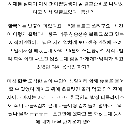
시애틀 살다가 이사간 이쁜덩생이 곧 결혼준비로 나와있
다고 해서 얼굴보았다 ​ ​ 동생의…
한국
에는 벚꽃이 피었다죠…. 3월 블로그 쓰려구요…시간
이 이렇게 흘렀다니 힝구 너무 싱숭생숭 블로그 쓰고 있는
시점이 4월이니 남은 시간 알차게 보내겠슈 ​ 4월에 쓰려
고 임시저장 해놨는데 까먹고 5월에 쓰는중,,^^ ​ 시작!! 밤
티 학식 이땐 나쁘진 않았는데 점점 개개개개밤티가 되고
있었던 디씨 음식임 학기가…
마침
한국
도착한 날이 수민이 생일이라 함께 촛불을 불어
줄 수 있었다 케이크 위에 초콜릿만 골라 먹고 와인 잔에
사이다 마시는 아기 ​ ​ ​ ㅋㅋㅋㅋ한국인의 밥상 퍼플라이스
에 죄다 나물&김치 근데 나물이랑 김치들이 얼마나 그리
웠나 몰라 ㅠㅠㅠㅠ ​ ​ ​ 오랜만에 왔다고 또 화났는데 동시
에 내가 너무 반가운지 옆에…