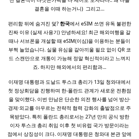
친 결혼식이 다섯손가락을 다 세어도 모자라다.. 왜 다들
결혼을 이때 하는거니) ​ 그리고…
편리함 뒤에 숨겨진 덫?
한국
에서 eSIM 쓰면 유독 불편한
진짜 이유 (실제 사용기) 안녕하세요! 최근 해외여행을 갈
때나 서브폰을 개설할 때 eSIM(이심)을 이용하는 분들이
부쩍 늘었습니다. 실물 유심을 갈아끼울 필요 없이 QR 코
드 스캔만으로 개통이 가능해 정말 혁신적이라고 느껴지
죠. 하지만 해외에서의 편리함과…
이재명 대통령과 도날드 투스크 총리가 13일 청와대에서
첫 정상회담을 진행하며 한-폴란드 관계가 새로운 전환점
을 맞이했다. 이번 만남은 단순한 의전 행사를 넘어 방산·
경제·외교를 아우르는 전략적 협력 강화의 출발점으로 주
목받았다. 특히 폴란드 총리로서는 27년 만의 공식 방한
이자 투스크 총리 취임 이후 첫 비유럽 국가 방문이라는
점에서 상징성이 크다. 이재명 대통령은 청와대 본관 앞에