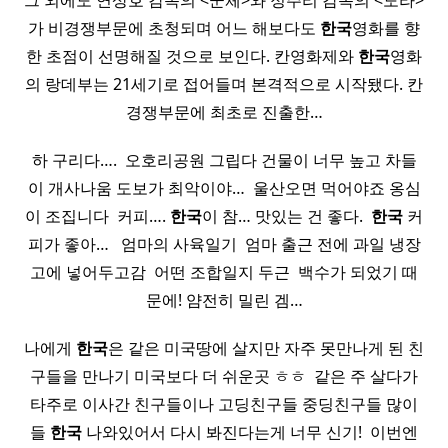
그 외에도 연상호 감독의 <군체>와 정주리 감독의 <도라>
가 비경쟁부문에 초청되며 어느 해보다도
한국
영화를 향
한 초점이 선명해질 것으로 보인다. 칸영화제와
한국
영화
의 랑데부는 21세기로 접어들며 본격적으로 시작됐다. 칸
경쟁부문에 최초로 진출한…
하 구리다…. ​ 오호리공원 그립다 건물이 너무 높고 차들
이 개사나움 도보가 최악이야… ​ 울산오면 먹어야죠 옹심
이 조집니다 ​ 커피….
한국
이 참… 맛있는 건 좋다. ​
한국
커
피가 좋아… ​ ​ 엄마의 사육일기 ​ 엄마 출근 전에 과일 냉장
고에 넣어두고감 ​ 어떤 조합일지 두근 ​ 백수가 되었기 때
문에! 얌전히 밀린 겜…
나에게
한국
은 같은 미국땅에 살지만 자주 못만나게 된 친
구들을 만나기 미국보다 더 쉬운곳 ㅎㅎ ​ 같은 주 살다가
타주로 이사간 친구들이나 고딩친구들 중딩친구들 많이
들
한국
나와있어서 다시 봐진다는게 너무 신기! ​ 이번엔