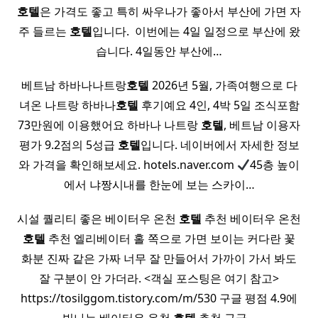
호텔
은 가격도 좋고 특히 싸우나가 좋아서 부산에 가면 자
주 들르는
호텔
입니다. ​ 이번에는 4일 일정으로 부산에 왔
습니다. 4일동안 부산에…
베트남 하바나나트랑
호텔
2026년 5월, 가족여행으로 다
녀온 나트랑 하바나
호텔
후기예요 4인, 4박 5일 조식포함
73만원에 이용했어요 하바나 나트랑
호텔
, 베트남 이용자
평가 9.2점의 5성급
호텔
입니다. 네이버에서 자세한 정보
와 가격을 확인해보세요. hotels.naver.com
45층 높이
에서 냐짱시내를 한눈에 보는 스카이…
시설 퀄리티 좋은 베이터우 온천
호텔
추천 베이터우 온천
호텔
추천 엘리베이터 홀 쪽으로 가면 보이는 커다란 꽃
화분 진짜 같은 가짜 너무 잘 만들어서 가까이 가서 봐도
잘 구분이 안 가더라. <객실 포스팅은 여기 참고>
https://tosilggom.tistory.com/m/530 구글 평점 4.9에