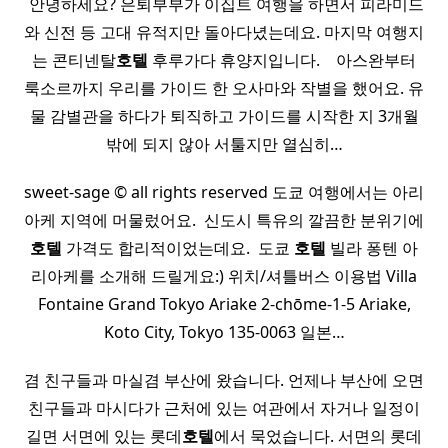
​ 안녕하세요? 은퇴부부가 이집트 여행을 하면서 피라미드
와 신전 등 고대 유적지만 돌아다녔는데요. 마지막 여행지
는 콘티넨탈
호텔
후루가다 휴양지입니다. ​ ​ ​ 아스완부터
룩소르까지 우리를 가이드 한 오사마와 작별을 했어요. 유
물 감별관을 하다가 퇴직하고 가이드를 시작한 지 3개월
밖에 되지 않아 서툴지만 열심히…
sweet-sage ©️ all rights reserved 도쿄 여행에서는 아리
아케 지역에 머물렀어요. ​ 신도시 특유의 깔끔한 분위기에
호텔
가격도 합리적이었는데요. ​ 도쿄
호텔
빌라 퐁텐 아
리아케를 소개해 드릴게요:) 위치/셔틀버스 이용법 Villa
Fontaine Grand Tokyo Ariake 2-chōme-1-5 Ariake,
Koto City, Tokyo 135-0063 일본…
겸 친구들과 마실겸 부산에 왔습니다. 언제나 부산에 오면
친구들과 마시다가 근처에 있는 여관에서 자거나 일정이
길면 서면에 있는 롯데
호텔
에서 묵었습니다. 서면의 롯데