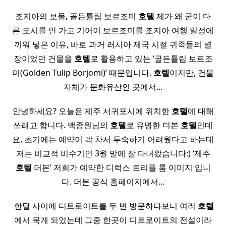
조지아의 보물, 골든튤립 보르조미
호텔
제가 왜 굳이 다
른 도시를 안 가고 기어이 보르조미를 조지아 여행 일정에
끼워 넣은 이유, 바로 과거 러시아 제국 시절 귀족들의 별
장이었던 건물을
호텔
로 활용하고 있는 ‘골든튤립 보르조
미(Golden Tulip Borjomi)’ 때문입니다.
호텔
이지만, 건물
자체가 문화유산인 곳에서…
안녕하세요? 오늘은 제주 서귀포시에 위치한
호텔
에 대해
쓰려고 합니다. 백종원님의
호텔
로 유명한 더본
호텔
인데
요, 초기에는 예약이 꽉 차서 투숙하기 어려웠다고 하는데
저는 비교적 비수기인 3월 말에 잘 다녀왔습니다:) ‘제주
호텔
더본’ 저희가 예약한 디럭스 트리플 룸 이미지 입니
다. 더본 공식 홈페이지에서…
​ 한달 사이에 디트로이트를 두 번 방문하다보니 여러
호텔
에서 묵게 되었는데 그중 한곳이 디트로이트의 전설이라