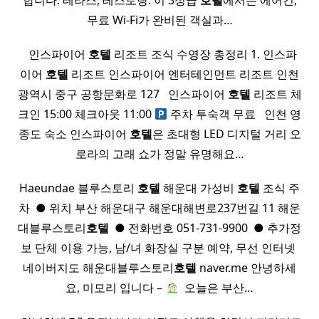
합니다: 테라스, 레스토랑. 이 3성급
호텔
에서는 에어컨,
무료 Wi-Fi가 완비된 객실과…
​ ​ 인스파이어
호텔
리조트 조식 수영장 총정리 1. 인스파
이어
호텔
리조트​ 인스파이어 엔터테인먼트 리조트 인천
광역시 중구 공항문화로 127 ​ ​ 인스파이어
호텔
리조트 체
크인 15:00 체크아웃 11:00
주차 투숙객 무료 ​ ​ 인천 영
종도 숙소 인스파이어
호텔
은 초대형 LED 디지털 거리 오
로라의 고래 쇼가 정말 유명해요…
Haeundae 블루스토리
호텔
해운대 가성비
호텔
조식 주
차 ​ ● 위치 부산 해운대구 해운대해변로237번길 11 해운
대블루스토리
호텔
​ ● 전화번호 051-731-9900 ​ ● 추가정
보 단체 이용 가능, 남/녀 화장실 구분 예약, 무선 인터넷 ​
네이버지도 해운대블루스토리
호텔
naver.me 안녕하세
요, 미모리 입니다 –
​ 오늘은 부산…