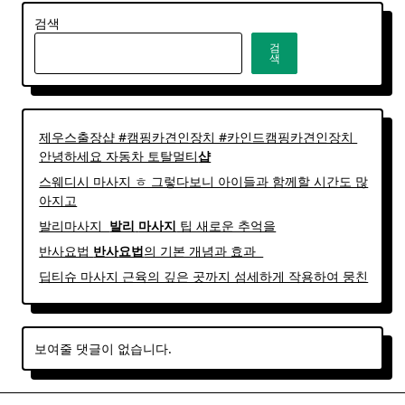
검색
검
색
제우스출장샵 #캠핑카견인장치 #카인드캠핑카견인장치 ​
안녕하세요 자동차 토탈멀티
샵
스웨디시 마사지 ㅎ 그렇다보니 아이들과 함께할 시간도 많
아지고
발리마사지 ​
발리
마사지
팁 새로운 추억을
반사요법
반사
요법
의 기본 개념과 효과 ​ ​
딥티슈 마사지 근육의 깊은 곳까지 섬세하게 작용하여 뭉친
보여줄 댓글이 없습니다.