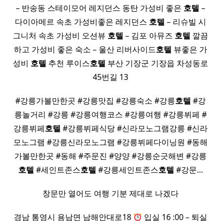
– 반송동 스테이모어 레지던스 동탄 가성비 좋은
호텔
–
다이아메르 속초 가성비좋은 레지던스
호텔
– 리슈빌 시
그니처 속초 가성비 오션뷰
호텔
– 김포 아뮤즈
호텔
깔끔
하고 가성비 좋은 숙소 – 울산 리버사이드
호텔
뷰좋은 가
성비
호텔
추천 루이스
호텔
부산 기장군 기장읍 차성동로
45번길 13
#강릉가볼만한곳 #강릉맛집 #강릉숙소 #강릉
호텔
#강
릉놀거리 #강릉 #강릉여행코스 #강릉여행 #강릉뷔페 #
강릉뷔페
호텔
#강릉뷔페식당 #신라모노그램강릉 #신라
모노그램 #강릉신라모노그램 #강릉뷔페다이닝원 #동해
가볼만한곳 #동해 #주문진 #양양 #강릉순긋해변 #강릉
호텔
#세인트존스
호텔
#강릉세인트존스
호텔
#강문…
창문만 열어도 여행 기분 제대로 나겠다
경남 통영시 용남면 남해안대로18
입실 16 :00 – 퇴실