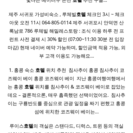
빛나는 베이터우 온천
호텔
추천 구글…
제주 서귀포 가성비숙소 , 루체빌
호텔
체크인 3시 ~ 체크
아웃 오전 11시 064-805-0114 제주 서귀포시 안덕면 산
록남로 786 루체빌 해밀레스토랑 : 조식 이용 하루 전 프
런트 사전 결제 시 30% 할인 (07:00~11:30 30분 전 입장
마감) 현재 네이버 예약 가능하며, 할인금액 적용 가능, 외
부 고객 이용도 가능해요…
1. 홍콩 숙소
호텔
위치 추천 ​ 침사추이 홍콩 침사추이 코
즈웨이 베이 홍콩 코즈웨이 베이 ​ 지난 홍콩여행여행에서
는 홍콩
호텔
위치를 침사추이 & 코즈웨이 베이로 잡았는
데요 – 결론적으론, 매우 흡족했던 선택이었어요. ​ 침사추
이는 구룡반도를 중심으로 관광 일정을 짜기 편했고 홍콩
섬에 위치한 코즈웨이 베이는…
루이스
호텔
의 객실은 스탠다드, 디럭스, 트윈 등의 객실