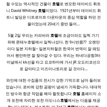
할 수있는 역사적인 건물이
호텔
로 변모한 데이비드 휘트
니 David Whitney
호텔
이었다. ​ 1921년부터 데이비드 휘
트니 빌딩은 디트로이트 다운타운의 중심 역할을 하던 건
물이었는데 20세기 중반 들어…
5월 2일 우리는 카피바라
호텔
에 조금이라도 일찍 가기
위해 폰테누호텔에서 일찍나섰다. 한 9시반쯤?? ​ 오랜만
이다 일본 지하철~ 일본지하철은 한국어 번역이 잘 돼있
어서 웬만하면 잘 찾아갈 수 있다. 우리는 하네다공항3터
미널에서 kk선을 타고 요코하마에 가서 JR 오도리코선으
로 갈아타고 이즈이나토리로 갈 것이다…
와인에 대한 수집품의 전시가 강한 기억으로 남아 들러보
았습니다. 로비에 강한 곰팡이 냄새가 가득합니다. 대대적
인 방수와 항균 작업을 해야 할듯합니다
호텔
홈페이지 소
개 포천에 자리한 포천 아도니스
호텔
에서는 다음을 제공