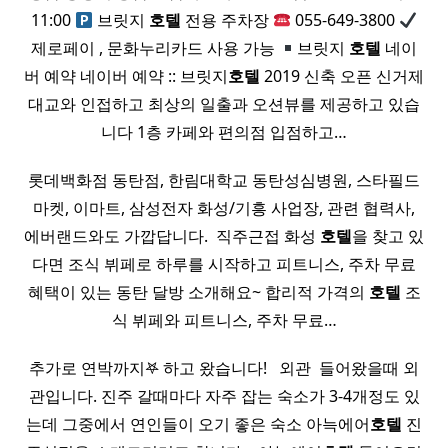
11:00
브릿지
호텔
전용 주차장
055-649-3800
제로페이 , 문화누리카드 사용 가능
브릿지
호텔
네이
버 예약 네이버 예약 :: 브릿지
호텔
2019 신축 오픈 신거제
대교와 인접하고 최상의 일출과 오션뷰를 제공하고 있습
니다 1층 카페와 편의점 입점하고…
롯데백화점 동탄점, 한림대학교 동탄성심병원, 스타필드
마켓, 이마트, 삼성전자 화성/기흥 사업장, 관련 협력사,
에버랜드와도 가깝답니다. ​ 직주근접 화성
호텔
을 찾고 있
다면 조식 뷔페로 하루를 시작하고 피트니스, 주차 무료
혜택이 있는 동탄 달방 소개해요~ 합리적 가격의
호텔
조
식 뷔페와 피트니스, 주차 무료…
추가로 연박까지𖤐 하고 왔습니다! ​ ​ 외관 ​ 들어왔을때 외
관입니다. 진주 갈때마다 자주 잡는 숙소가 3-4개정도 있
는데 그중에서 연인들이 오기 좋은 숙소 아늑에어
호텔
진