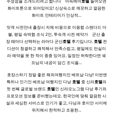
주성점을 소개드리려고 합니다 ​ ​ ​ 아늑에어
호텔
들어오면
화이트톤으로 되어있어요! 신상숙소로 깨끗하고 깔끔한
화이트 인테리어가 인상적…
맛객 사전안내 출장시 자체 비용으로 이용함 스탠다드 더
블, 평일 숙박함 조식 2인, 투숙객 사전 예약가 ​ ​ ​ 군산 출
장 때마다 선택하는 라마다 군산
호텔
후기입니다.
호텔
컨
디션이 청결하고 쾌적해서 만족스럽고, 평일에도 만실이
라 예약을 못 한 적이 종종 있어요. 일정만 허락한다면 쉐
프님의 내공이 담긴 조식을…
​ 호캉스하기 정말 좋은 해외여행지인 베트남 다낭! 이번엔
특히나 인기인 베트남 여행지인 다낭
호텔
중 신라
호텔
의
첫 번째 글로벌 브랜드
호텔
인 신라모노그램 다낭 후기와
프로모션 정보를 준비했는데요. 한국인에 맞춰 깔끔한 시
설과 세심한 서비스로 인기가 좋고, 다낭과 호이안 사이에
위치해서 한적하고 조용한…