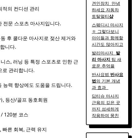
견인장치 ​ 안녕
 최적의 컨디션 관리
하세요 자동차
토탈멀티
샵
 전문 스포츠 마사지입니다.
스웨디시 마사지
ㅎ 그렇다보니
운동 후 쿨다운 마사지로 젖산 제거와
아이들과 함께할
시간도 많아지고
합니다.
발리마사지 ​
발
리
마사지
팁 새
테니스, 러닝 등 특정 스포츠로 인한 근
로운 추억을
으로 관리합니다.
반사요법
반사
요
법
의 기본 개념
 능력 향상에도 도움을 드립니다.
과 효과 ​ ​
딥티슈 마사지
가, 등산/골프 동호회원
근육의 깊은 곳
까지 섬세하게
 / 120분 코스
작용하여 뭉친
, 빠른 회복, 근력 유지