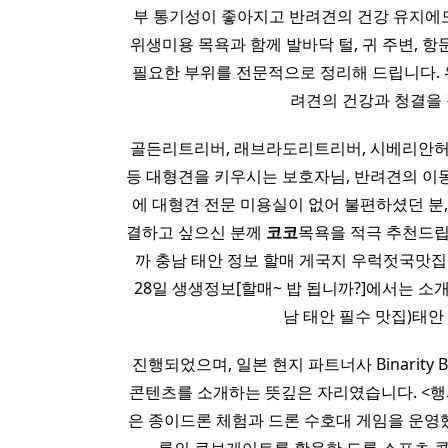
부 통기성이 좋아지고 반려견의 건강 유지에도
위생미용 목욕과 함께 발바닥 털, 귀 주변, 
필요한 부위를 전문적으로 정리해 드립니다.
려견의 건강과 청결을
골든리트리버, 래브라도리트리버, 시베리안허스
등 대형견을 키우시는 보호자님, 반려견의 이동
에 대형견 전문 미용실이 없어 불편하셨던 분,
결하고 싶으신 분께
코코
목욕을 적극 추천드립니
까 충남 태안 정보 할매 게국지 우럭젓국맛집 어
28일 생생정보[할매~ 밥 됩니까?]에서는 소
남 태안 필수 맛집)태안
진행되었으며, 일본 현지 파트너사 Binarity B
콘텐츠를 소개하는 뜻깊은 자리였습니다. <행사
은 종이드론 체험과 드론 수호대 게임을 운영