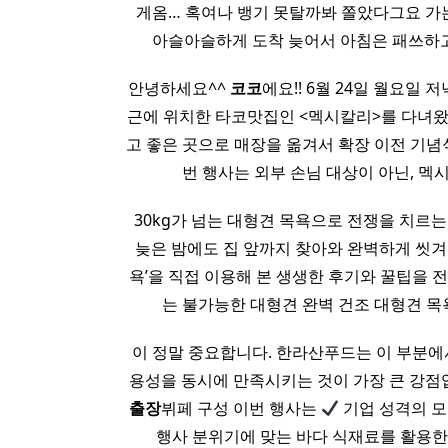
게옴… 혹여나 뱅기 못탈까봐 쫄았다그요 
아슬아슬하게 도착 늦어서 아침은 패쓰하고
안녕하세요^^
코코
에요!! 6월 24일 월요일 저
근에 위치한 타코맛집인 <멕시칼리>를 다녀왔어요
고 좋은 곳으로 매장을 옮겨서 확장 이전 기념
번 행사는 외부 손님 대상이 아닌, 
30kg가 넘는 대형견 목욕으로 전쟁을 치르
늦은 밤에도 집 앞까지 찾아와 완벽하게 씻
욕’을 직접 이용해 본 생생한 후기와 꿀팁을 전해
는 불가능한 대형견 완벽 건조 대형견 목
이 정말 중요합니다. 한라산푸드는 이 부분에
용성을 동시에 만족시키는 것이 가장 큰 강점입니다
출장
뷔페 구성 이번 행사는
기업 성격의 
행사 분위기에 맞는 바다 식재료를 활용한