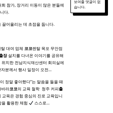
보여줄 댓글이 없
회 참가, 장거리 이동이 많은 분들에
습니다.
니다.
 끌어올리는 데 초점을 둡니다.
렌탈 대여 업체
코코
렌탈 목포 무안점
출장
설치를 다녀온 이야기를 공유해
에 위치한 전남지식재산센터 회의실에
당자분께서 행사 일정이 오전…
들이 정말 좋아했다”는 말씀을 들을 때
바바라
코코
의 교육 철학 ​ 청주 커피
출
피 교육은 경험 중심의 진로 교육입니
을 활용한 체험
스스로…