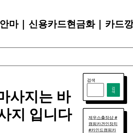
안마 | 신용카드현금화 | 카드
검색
검
장마사지는 바
색
사지 입니다
제우스출장샵 #
캠핑카견인장치
#카인드캠핑카