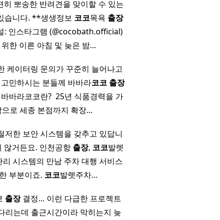
편히 뽀송한 반려견을 맞이할 수 있는
있습니다. **생생정보
코코
목욕
출장
 인스타그램 (@cocobath.official)
 위한 이른 아침 및 늦은 밤…
다양한 케이터링 문의가 꾸준히 늘어나고
링을 고민하시는 분들께 바바라
코코
출장
​ 바바라코코란? ​ 25년 식품경력을 가
작으로 세종 본점까지 확장…
철저한 보안 시스템을 갖추고 있답니
흔치 않거든요. 인천공항
출장
,
코코
발렛
단 관리 시스템의 만남 주차 대행 서비스
요한 부분이죠.
코코
발렛주차…
쿄
출장
결정… 이런 다급한 프로젝트
기다리는데 출근시간이라 막히는지 늦