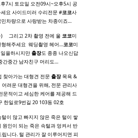
시~오후7시 토요일 오전09시~오후5시 공
녕하세요 사이드미러 수리전문 #
코코
사
차량 국민차량으로 사랑받는 차종이죠…
​ ​ ​ 그리고 2차 촬영 전에 울
코코
미
형해주세요 ​ 웨딩촬영 헤어…
코코
미
도 일을하시지만
출장
도 종종 나오신답
 ​ 중간중간 남자친구 머리도…
접 찾아가는 대형견 전문
출장
목욕 &
어려운 대형견을 위해, 전문 관리사
전문적이고 세심한 케어를 제공해 드
 한일로9번길 20 103동 02호
속털이 많고 빠지지 않은 죽은 털이 쌓
 원인이 되는 죽은 속털과 엉켜서 반
립니다. 털 관리가 잘 이루어지면 피