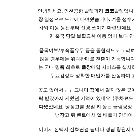
안녕하세요. 인천공항 발렛파킹
코코
발렛입니다
장
일정으로 도쿄에 다녀왔습니다. 겨울 성수
차와 이동 동선부터 신경 쓰이기 마련인데요.
면 출국 당일 불필요한 이동 없이 보다 
품목여부/부속품유무 등을 종합적으로 고려하
않을 경우에는 위탁판매로 전환이 가능합니다.
는 국내 명품 최초로
출장
매입 서비스를 실시
무료감정과 정확한 매입가를 산정하여 고
곳도 없어서ㅜㅜ 그나마 집에서 멀지 않은 곳
락 받았아서 세웠던 기억이 있네요. (주차료도 싸
다녔었네요. 냉장고를 죙일 켜 놓는 글램핑장
냉장고 뒤 밴트에서 열 배출이 안되어
이미지 선택시 전화연결 됩니다 경남 창원시 