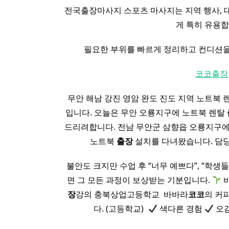
전국출장마사지 스포츠 마사지는 지역 행사, 대
게 특히 유용합
필요한 부위를 빠르게 정리하고 컨디션을
코코출장
무안 해남 강진 영암 완도 진도 지역 노트북 
입니다. 오늘은 무안 오룡지구에 노트북 렌탈
드리려합니다. 전남 무안군 삼향읍 오룡지구
노트북
출장
설치를 다녀왔습니다. 담
불안도 크지만 수업 후 “너무 예쁘다”, “학생
면 그 모든 과정이 보상받는 기분입니다.
장
강의 충북상업고등학교 ​ 바바라
코코
의 커
다. (고등학교) ​
색다른 경험
오감