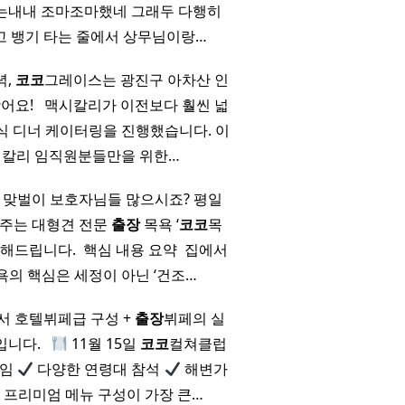
가는내내 조마조마했네 그래두 다행히
 뱅기 타는 줄에서 상무님이랑…
녁,
코코
그레이스는 광진구 아차산 인
! ​ ​ 맥시칼리가 이전보다 훨씬 넓
식 디너 케이터링을 진행했습니다. 이
멕시칼리 임직원분들만을 위한…
는 맞벌이 보호자님들 많으시죠? 평일
겨주는 대형견 전문
출장
목욕 ‘
코코
목
드립니다. ​ 핵심 내용 요약 ​ 집에서
욕의 핵심은 세정이 아닌 ‘건조…
서 호텔뷔페급 구성 +
출장
뷔페의 실
. ​ ​
11월 15일
코코
컬쳐클럽
모임
다양한 연령대 참석
해변가
 프리미엄 메뉴 구성이 가장 큰…