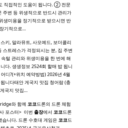
 직접적인 도움이 됩니다. ② 전문
항문 주변 등 위생적으로 반드시 관리가
 위생미용을 정기적으로 받으시면 반
 장기적으로…
키, 말라뮤트, 사모예드, 보더콜리
 스트레스가 걱정되시는 분, 집 주변
 속털 관리와 위생미용을 한 번에 해
다. 생생정보 2524회 할매 밥 됩니
디?(+위치 예약방법) 2026년 4월
개됩니다태안 게국지 맛집 청어람 (충
 게국지 맛집…
ridge와 함께
코코
드론의 드론 체험
 포스터> ​ 이번
출장
에서
코코
드론
했습니다. 드론 수호대 게임은
코코
드