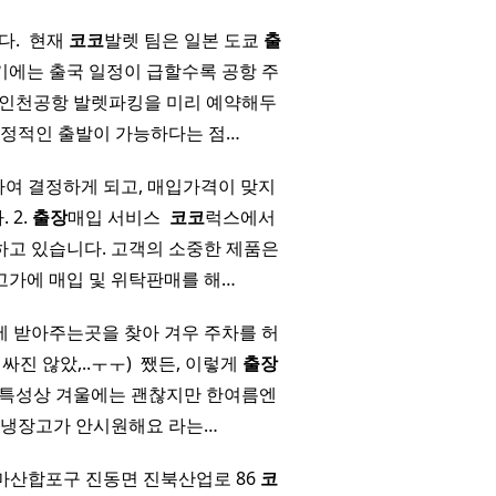
. ​ 현재
코코
발렛 팀은 일본 도쿄
출
기에는 출국 일정이 급할수록 공항 주
 인천공항 발렛파킹을 미리 예약해두
안정적인 출발이 가능하다는 점…
여 결정하게 되고, 매입가격이 맞지
 2.
출장
매입 서비스 ​
코코
럭스에서
하고 있습니다. 고객의 소중한 제품은
가에 매입 및 위탁판매를 해…
에 받아주는곳을 찾아 겨우 주차를 허
진 않았,..ㅜㅜ) ​ 쨌든, 이렇게
출장
 특성상 겨울에는 괜찮지만 한여름엔
 냉장고가 안시원해요 라는…
마산합포구 진동면 진북산업로 86
코