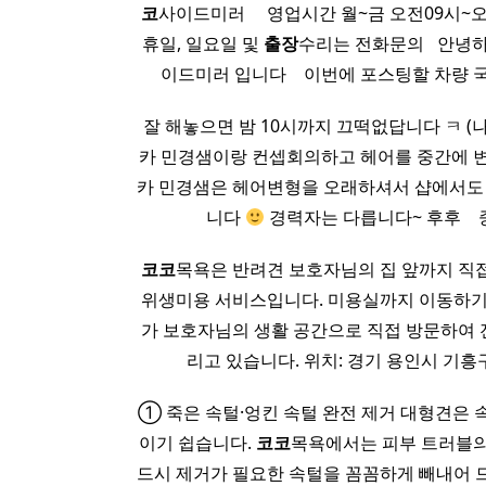
코
사이드미러 ​ ​ ​ ​ 영업시간 월~금 오전09
휴일, 일요일 및
출장
수리는 전화문의 ​ ​ 안
이드미러 입니다 ​ ​ ​ 이번에 포스팅할 
잘 해놓으면 밤 10시까지 끄떡없답니다 ㅋ (나) ​ 
카 민경샘이랑 컨셉회의하고 헤어를 중간에 변
카 민경샘은 헤어변형을 오래하셔서 샵에서
니다
경력자는 다릅니다~ 후후 ​ ​
코코
목욕은 반려견 보호자님의 집 앞까지 직
위생미용 서비스입니다. 미용실까지 이동하기 
가 보호자님의 생활 공간으로 직접 방문하여 
리고 있습니다. 위치: 경기 용인시 기흥구
① 죽은 속털·엉킨 속털 완전 제거 대형견은 
이기 쉽습니다.
코코
목욕에서는 피부 트러블의
드시 제거가 필요한 속털을 꼼꼼하게 빼내어 드