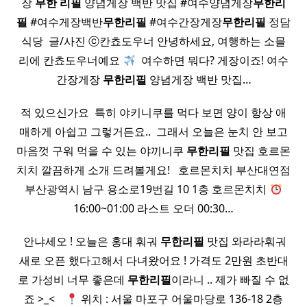
장
무한
리필
양념게장 백반 맛집 #여수양념게장
무한
리
필
#여수게장백반
무한
리필
#여수간장게장
무한
리필
정담
식당 ​ 글/사진 ⓒ칸쵸도우너 안녕하세요, 여행하는 소믈
리에 칸쵸도우너예요
​ 여수하면 뭐다? 게장이죠! 여수
간장게장
무한
리필
양념게장 백반 맛집…
적 있으신가요 ​ 특히 야키니쿠를 먹다 보면 양이 항상 애
매하게 아쉽고 그렇거든요.. ​ 그래서 오늘은 눈치 안 보고
마음껏 구워 먹을 수 있는 야끼니쿠
무한
리필
맛집 호르몬
치치 깔끔하게 소개 드려볼게요! ​ ​ 호르몬치치 부산대연점
부산광역시 남구 용소로19번길 10 1층 호르몬치치
16:00~01:00 라스트 오더 00:30…
​ 안냐세오 ! 오늘은 홍대 훠궈
무한
리필
맛집 와라라훠궈
새로 오픈 했다고해서 다녀왔어요 ! 가격도 2만원 초반대
로 가성비 너무 좋은데
무한
리필
이라니 .. 제가 빠질 수 없
죠 >_< ​ ​ ​
위치 : 서울 마포구 어울마당로 136-18 2층