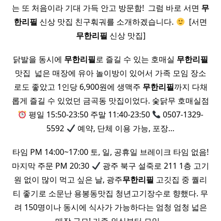
는 또 처음이라 기대 가득 안고 방문함! ​ 그럼 바로 서면
무
한
리필
신상 맛집 친구훠궈를 소개하겠습니다.
​ [서면
무한
리필
신상 맛집]
닭발을 동시에
무한
리필
로 즐길 수 있는 호매실
무한
리필
맛집 ​ 넓은 매장에 유아 놀이방이 있어서 가족 모임 장소
로도 좋았고 1인당 6,900원에 생맥주
무한
리필
까지 다채
롭게 즐길 수 있었던 금곡동 맛집이었다. 숯닭무 호매실점
평일 15:50-23:50 주말 11:40-23:50
0507-1329-
5592
예약, 단체 이용 가능, 포장…
타임 PM 14:00~17:00 토, 일, 공휴일 브레이크 타임 없음!
마지막 주문 PM 20:30
광주 북구 설죽로 211 1층 고기
원 없이 많이 먹고 싶은 날, 광주
무한
리필
고깃집 중 퀄리
티 좋기로 소문난 용봉동맛집 청년고기장수로 향했다. 무
려 150명이나 동시에 식사가 가능하다는 엄청 엄청 넓은