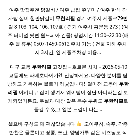
여주 맛집추천 닭갈비 / 여주 밥집 쭈꾸미 / 여주 한식 감
자탕 심미 철판닭갈비
무한
리필
경기 여주시 세종로79번
길 8 103, 104, 106, 107호 ( 경기 여주시 홍문동 273 ) (여
주 터미널 뒷편 월드피아 건물) 영업시간 11:30~22:30 (매
주 월 휴무) 0507-1450-0612 주차 가능 ( 건물 지하 주차
시 3시간, 옆 세종주차장 이용…
​ 대구 교동
무한
리필
고깃집 – 호르몬 치치 – 2026-05-10
교동에도 타베호다이가?! ​ 안녕하세요, 다양한 분야를 탐
방하고 기록하는 블로거 하빛입니다! ​ 얼마전 교동에
무한
리필
야키니쿠 집이 생겨서 웨이팅이 장난 아니라는걸 보
게되었거든요. 우설과 대창 같은 특수 부위도
무한
리필
로
즐길 수 있고 일본 느낌이 나는…
셀프바 구성도 꽤 괜찮았습니다
​ 오이무침, 숙주, 각종
반찬은 물론이고 땅콩, 쯔란, 양념가루 같은 시즈닝도 직