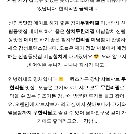
지만 제가 칼국수 맛있는 곳이라고 소개해 드린 이유가 다
있답니다. 합리적인 금액대…
신림동맛집 데이트 하기 좋은 참치
무한
리필
미남참치 신
림동맛집 데이트 하기 좋은 참치
무한
리필
미남참치 신림
동맛집 데이트 하기 좋은 참치
무한
리필
미남참치 안녕하
세요 감성로맨스입니다. 오늘은 제가 정말 서울에서 애정
하는 신림동맛집 미남참치에 다녀왔어요.
​ 오래 알고지
낸 어여쁜 누나가 나나나 참치가 먹고…
안녕하세요 밍채입니다
​ ​ ​ ​ 퀸즈가든 강남 샤브샤브
무
한
리필
맛집 ​ ​ 오늘은 고기와 샤브샤브 모두
무한
리필
로
먹을 수 있는 퀸즈가든 강남에 방문한 후기를 들고 왔어
요. 오랜만에 샤브샤브가 먹고 싶어서 찾아보다가 고기와
월남쌈까지
무한
리필
로 즐길 수 있어 남자친구랑 같이 가
기에도 좋더라고요. ​ ​ ​ ​ 강남…