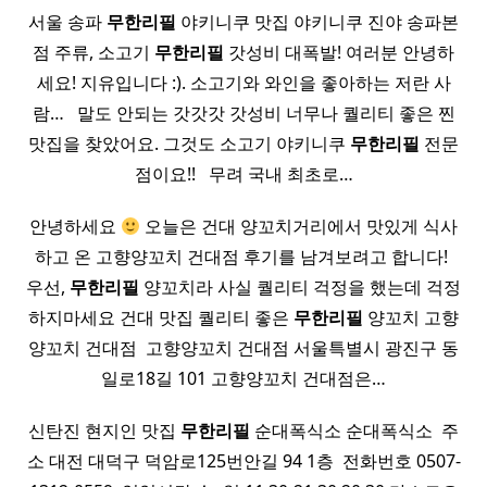
서울 송파
무한
리필
야키니쿠 맛집 야키니쿠 진야 송파본
점 주류, 소고기
무한
리필
갓성비 대폭발! 여러분 안녕하
세요! 지유입니다 :). 소고기와 와인을 좋아하는 저란 사
람… ​ ​ 말도 안되는 갓갓갓 갓성비 너무나 퀄리티 좋은 찐
맛집을 찾았어요. 그것도 소고기 야키니쿠
무한
리필
전문
점이요!! ​ ​ 무려 국내 최초로…
안녕하세요
오늘은 건대 양꼬치거리에서 맛있게 식사
하고 온 고향양꼬치 건대점 후기를 남겨보려고 합니다! ​
우선,
무한
리필
양꼬치라 사실 퀄리티 걱정을 했는데 걱정
하지마세요 건대 맛집 퀄리티 좋은
무한
리필
양꼬치 고향
양꼬치 건대점 ​ 고향양꼬치 건대점 서울특별시 광진구 동
일로18길 101 고향양꼬치 건대점은…
신탄진 현지인 맛집
무한
리필
순대폭식소 순대폭식소​ ​ 주
소 대전 대덕구 덕암로125번안길 94 1층 ​ 전화번호 0507-