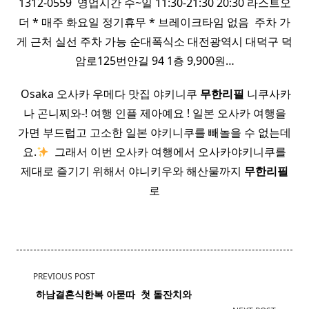
1312-0559 ​ 영업시간 수~일 11:30-21:30 20:30 라스트오
더 * 매주 화요일 정기휴무 * 브레이크타임 없음 ​ 주차 가
게 근처 실선 주차 가능 순대폭식소 대전광역시 대덕구 덕
암로125번안길 94 1층 9,900원…
​ Osaka 오사카 우메다 맛집 야키니쿠
무한
리필
니쿠사카
나 곤니찌와-! 여행 인플 제아예요 ! 일본 오사카 여행을
가면 부드럽고 고소한 일본 야키니쿠를 빼놀을 수 없는데
요.
​ 그래서 이번 오사카 여행에서 오사카야키니쿠를
제대로 즐기기 위해서 야니키우와 해산물까지
무한
리필
로
<span
PREVIOUS POST
class="nav-
​
하남
결혼식한복 아묻따 ​ 첫 돌잔치와
subtitle