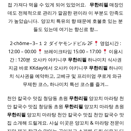
접 가져다 먹을 수 있게 되어 있었어요. ​ ​
무한
리필
매장인
데도 전체적으로 관리가 깔끔한 편이라 이 부분도 만족도
가 높았습니다. ​ 양꼬치 특유의 향 때문에 호불호 있는 분
들도 있는데 여기는 향신료 향…
2-chōme−3−１２ ダイヤモンドビル 2F
영업시간 :
12:00 – 00:00
브레이크타임 15:00 – 17:00
이용시
간 : 120분 ​ 오사카 야키니쿠
무한
리필
하나미치 식사권
지금 바로 KKday에서 오사카 야키니쿠
무한
리필
하나미
치 식사권을 예약하고, 고베규 및 프리미엄 쿠로게 와규
무제한 코스, 하나미치 특선 코스를 즐겨…
천안 칼국수 맛집 청당동 초원
무한
리필
양꼬치 마라탕 천
안 칼국수 맛집 청당동 초원
무한
리필
양꼬치 마라탕 초원
무한
리필
양꼬치 마라탕 천안 칼국수 맛집 천​안 칼국수 맛
집 소개해 드릴게요. 사실 이곳은 양꼬치 & 마라탕 전문이