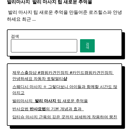
발리마사지 ​
발리
마사지
팁 새로운 추억을
​ 발리 마사지 팁 새로운 추억을 만들어준 로즈힐스파 안녕
하세요 최근
...
검색
검
색
제우스출장샵 #캠핑카견인장치 #카인드캠핑카견인장치 ​
안녕하세요 자동차 토탈멀티
샵
스웨디시 마사지 ㅎ 그렇다보니 아이들과 함께할 시간도 많
아지고
발리마사지 ​
발리
마사지
팁 새로운 추억을
반사요법
반사
요법
의 기본 개념과 효과 ​ ​
딥티슈 마사지 근육의 깊은 곳까지 섬세하게 작용하여 뭉친