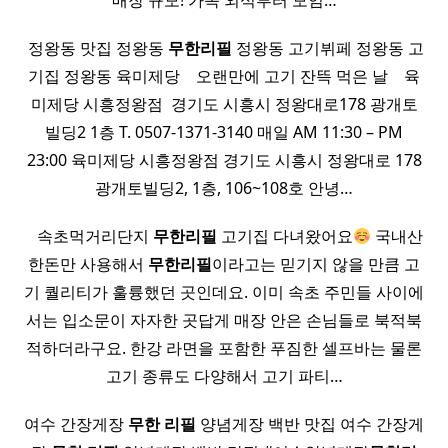
매장 규모! 가족 외식부터 모임…
​ 정왕동 맛집 정왕동
무한
리필
정왕동 고기뷔페 정왕동 고
기집 정왕동 육미제당 ​ ​ ​ 오랜만에 고기 잔뜩 먹은 날 ​ ​ ​ 육
미제당 시흥정왕점 ​ 경기도 시흥시 정왕대로178 광개토
빌딩2 1층 T. 0507-1371-3140 매일 AM 11:30 – PM
23:00 육미제당 시흥정왕점 경기도 시흥시 정왕대로 178
광개토빌딩2, 1층, 106~108호 안녕…
​ ​ ​ 속초먹거리단지
무한
리필
고기집 다녀왔어요
국내산
한돈만 사용해서
무한
리필
이라고는 믿기지 않을 만큼 고
기 퀄리티가 훌륭했던 곳인데요. 이미 속초 주민들 사이에
서는 입소문이 자자한 곳답게 매장 안은 손님들로 북적북
적하더라구요. 한강 라면을 포함한 푸짐한 셀프바는 물론
고기 종류도 다양해서 고기 파티…
여수 간장게장
무한
리필
양념게장 백반 맛집 여수 간장게