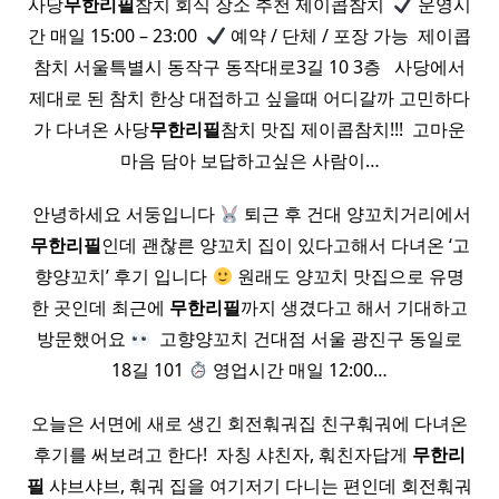
사당
무한
리필
참치 회식 장소 추천 제이콥참치 ​
운영시
간 매일 15:00 – 23:00 ​
예약 / 단체 / 포장 가능 ​ 제이콥
참치 서울특별시 동작구 동작대로3길 10 3층 ​ ​ 사당에서
제대로 된 참치 한상 대접하고 싶을때 어디갈까 고민하다
가 다녀온 사당
무한
리필
참치 맛집 제이콥참치!!! ​ 고마운
마음 담아 보답하고싶은 사람이…
​ 안녕하세요 서둥입니다
퇴근 후 건대 양꼬치거리에서
무한
리필
인데 괜찮른 양꼬치 집이 있다고해서 다녀온 ‘고
향양꼬치’ 후기 입니다
원래도 양꼬치 맛집으로 유명
한 곳인데 최근에
무한
리필
까지 생겼다고 해서 기대하고
방문했어요
​ 고향양꼬치 건대점 서울 광진구 동일로
18길 101
영업시간 매일 12:00…
오늘은 서면에 새로 생긴 회전훠궈집 친구훠궈에 다녀온
후기를 써보려고 한다! ​ 자칭 샤친자, 훠친자답게
무한
리
필
샤브샤브, 훠궈 집을 여기저기 다니는 편인데 회전훠궈