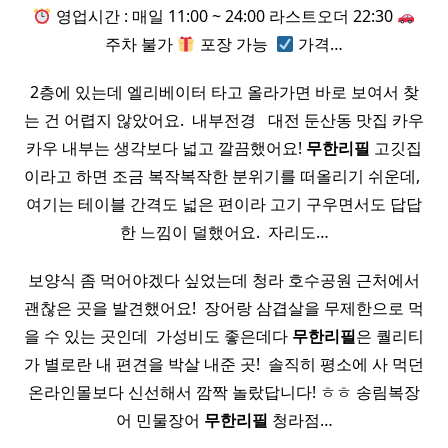
영업시간 : 매일 11:00 ~ 24:00 라스트오더 22:30
주차 불가
포장 가능 ​
가격…
2층에 있는데 엘리베이터 타고 올라가면 바로 보여서 찾
는 건 어렵지 않았어요. ​ 내부전경 ​ ​ 대전 둔산동 맛집 카우
카우 내부는 생각보다 넓고 깔끔했어요!
무한
리필
고깃집
이라고 하면 조금 복작복작한 분위기를 떠올리기 쉬운데, ​
여기는 테이블 간격도 넓은 편이라 고기 구우면서도 답답
한 느낌이 덜했어요. ​ 자리도…
보양식 좀 먹어야겠다 싶었는데 청라 호수공원 근처에서
괜찮은 곳을 발견했어요! ​ 장어랑 삼겹살을 무제한으로 먹
을 수 있는 곳인데 ​ 가성비도 좋은데다
무한
리필
은 퀄리티
가 별로란 내 편견을 박살 내준 곳! ​ 솔직히 평소에 사 먹던
온라인몰보다 신선해서 깜짝 놀랐답니다! ㅎㅎ 송림복장
어 민물장어
무한
리필
청라점…