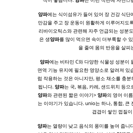
식이 좋습니다.
양파
는 이런 식단에 자연스
양파
에는 식이섬유가 들어 있어 장 건강 식단
만감을 주고 장 운동이 원활하게 이루어지도록
리바이오틱스와 관련해 자주 언급되는 성분도 
은 생
양파
를 많이 먹으면 속이 더부룩할 수 
을 줄여 몸의 반응을 살피
양파
에는 비타민 C와 다양한 식물성 성분이 
면역 기능 유지에 필요한 영양소로 알려져 있
럼 작용하는 것은 아니지만, 평소 채소를 충분
됩니다.
양파
는 국, 볶음, 카레, 샌드위치 등으
양파
와 관련된 짧은 이야기>
양파
의 영어 이름
는 이야기가 있습니다. unio는 하나, 통합, 
겹겹이 쌓인 껍질이
양파
는 열량이 낮고 음식의 풍미를 높여 줍니