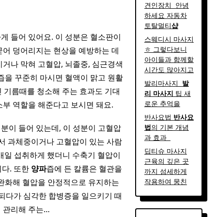
견인장치 ​ 안녕
하세요 자동차
토탈멀티
샵
게 들어 있어요. 이 성분은 혈소판이
스웨디시 마사지
ㅎ 그렇다보니
 굳어 덩어리지는 현상을 예방하는 데
아이들과 함께할
거나 막혀 고혈압, 뇌졸중, 심근경색
시간도 많아지고
즙을 꾸준히 마시면 혈액이 맑고 원활
발리마사지 ​
발
인 기름때를 청소해 주는 효과도 기대
리
마사지
팁 새
로운 추억을
소부 역할을 해준다고 보시면 돼요.
반사요법
반사
요
분이 들어 있는데, 이 성분이 고혈압
법
의 기본 개념
과 효과 ​ ​
에서 과체중이거나 고혈압이 있는 사람
딥티슈 마사지
매일 섭취하게 했더니 수축기 혈압이
근육의 깊은 곳
다. 또한
양파
즙에 든 칼륨은 혈관을
까지 섬세하게
 완화해 혈압을 안정적으로 유지하는
작용하여 뭉친
행되다가 심각한 합병증을 일으키기 때
 관리해 주는…