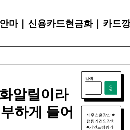
안마 | 신용카드현금화 | 카드
검색
검
유화알릴이라
색
풍부하게 들어
제우스출장샵 #
캠핑카견인장치
#카인드캠핑카