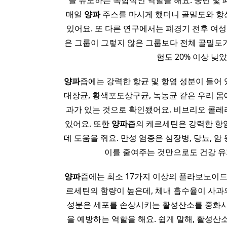
을 유도하는 복합적인 역할을 해요. 중년 및 
매일
양파
주스를 마시게 했더니 골밀도와 항
있어요. 또 다른 연구에서는 폐경기 전후 여성 
은 그룹이 그렇지 않은 그룹보다 전체 골밀도가 
험도 20% 이상 낮
양파
즙에는 강력한 항균 및 항염 성분이 들어
대장균, 황색포도상구균, 녹농균 같은 우리 몸
과가 있는 것으로 확인됐어요. 비브리오 콜레
있어요. 또한
양파
즙의 케르세틴은 강력한 항
데 도움을 줘요. 만성 염증은 심장병, 당뇨, 
이를 줄여주는 것만으로도 건강 유
양파
즙에는 최소 17가지 이상의 플라보노이드
르세틴의 함량이 높은데, 체내 흡수율이 사과의
성분은 세포를 손상시키는 활성산소를 중화시
을 예방하는 역할을 해요. 쉽게 말해, 활성산