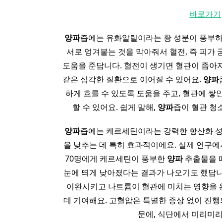
바로가기
양파
즙에는 유화알릴이라는 황 성분이 풍부하
서로 엉겨붙는 것을 막아줘서 혈전, 즉 피가
도움을 준답니다. 혈전이 생기면 혈관이 좁아지
같은 심각한 질환으로 이어질 수 있어요.
양파
하게 흐를 수 있도록 도움을 주고, 혈관에 쌓
할 수 있어요. 쉽게 말해,
양파
즙이 혈관 청
양파
즙에는 케르세틴이라는 강력한 항산화 성
을 낮추는 데 특히 효과적이에요. 실제 연구
70명에게 케르세틴이 풍부한
양파
추출물을 
눈에 띄게 낮아졌다는 결과가 나오기도 했답니
이완시키고 나트륨이 혈관에 미치는 영향을
데 기여해요. 고혈압은 특별한 증상 없이 진
문에, 식단에서 미리미리