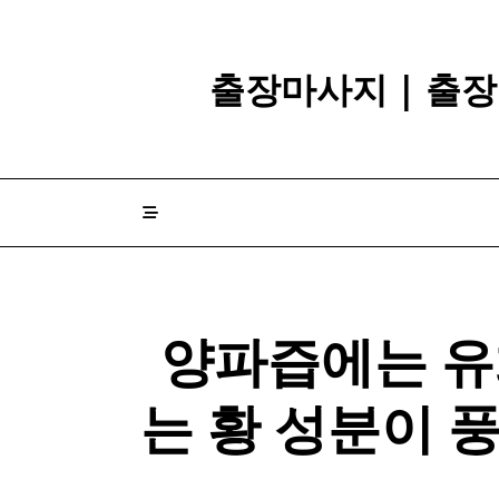
Skip
to
content
출장마사지 | 출장
양파
즙에는 
는 황 성분이 