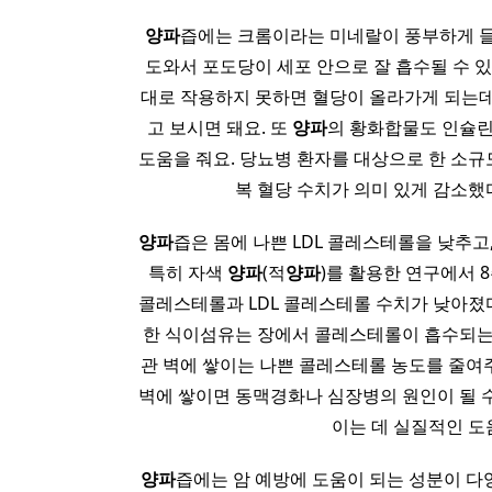
양파
즙에는 크롬이라는 미네랄이 풍부하게 들
도와서 포도당이 세포 안으로 잘 흡수될 수 있
대로 작용하지 못하면 혈당이 올라가게 되는데
고 보시면 돼요. 또
양파
의 황화합물도 인슐린
도움을 줘요. 당뇨병 환자를 대상으로 한 소규
복 혈당 수치가 의미 있게 감소했
양파
즙은 몸에 나쁜 LDL 콜레스테롤을 낮추고
특히 자색
양파
(적
양파
)를 활용한 연구에서 8
콜레스테롤과 LDL 콜레스테롤 수치가 낮아졌
한 식이섬유는 장에서 콜레스테롤이 흡수되는 
관 벽에 쌓이는 나쁜 콜레스테롤 농도를 줄여
벽에 쌓이면 동맥경화나 심장병의 원인이 될 
이는 데 실질적인 도
양파
즙에는 암 예방에 도움이 되는 성분이 다