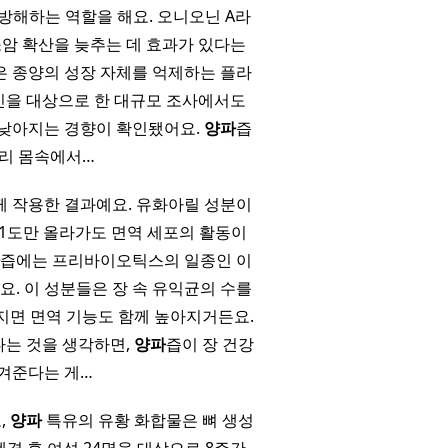
방해하는 역할을 해요. 오니오닌 A라
소암 확산을 늦추는 데 효과가 있다는
은 종양의 성장 자체를 억제하는 플라
인을 대상으로 한 대규모 조사에서도
 낮아지는 경향이 확인됐어요.
양파
즙
우리 몸속에서…
께 작용한 결과예요. 유화아릴 성분이
1도만 올라가도 면역 세포의 활동이
즙에는 프리바이오틱스의 일종인 이
. 이 성분들은 장 속 유익균의 수를
지면 면역 기능도 함께 높아지거든요.
다는 것을 생각하면,
양파
즙이 장 건강
겨준다는 게…
,
양파
특유의 유황 화합물은 뼈 생성