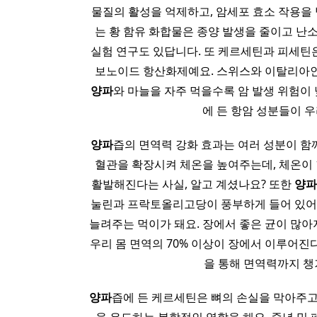
물질의 활성을 억제하고, 암세포 효소 작용을 
는 황 함유 화합물은 종양 발생을 줄이고 난
실험 연구도 있답니다. 또 케르세틴과 피세틴
보노이드 항산화제예요. 스위스와 이탈리아
양파
와 마늘을 자주 먹을수록 암 발생 위험이
에 든 항암 성분들이 
양파
즙의 면역력 강화 효과는 여러 성분이 함
혈관을 확장시켜 체온을 높여주는데, 체온이 
활발해진다는 사실, 알고 계셨나요? 또한
양파
눌린과 프락토올리고당이 풍부하게 들어 있어요
늘려주는 먹이가 돼요. 장에서 좋은 균이 많아
우리 몸 면역의 70% 이상이 장에서 이루어진
을 통해 면역력까지 챙
양파
즙에 든 케르세틴은 뼈의 손실을 막아주고