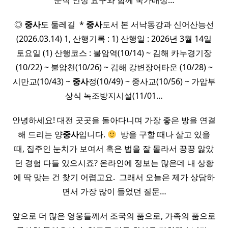
순직 인정 요구와 함께 국가배상…
◎
중사
도 둘레길 ​ *
중사
도서 본 서낙동강과 신어산능선
(2026.03.14) 1, 산행기록 : 1) 산행일 : 2026년 3월 14일
토요일 (1) 산행코스 : 불암역(10/14) ~ 김해 카누경기장
(10/22) ~ 불암천(10/26) ~ 김해 강변장어타운 (10/28) ~
시만교(10/43) ~
중사
정(10/49) ~ 중사교(10/56) ~ 가압부
상식 녹조방지시설(11/01…
안녕하세요! 대전 곳곳을 돌아다니며 가장 좋은 방을 연결
해 드리는 양
중사
입니다.
​ 방을 구할 때나 살고 있을
때, 집주인 눈치가 보여서 혹은 법을 잘 몰라서 끙끙 앓았
던 경험 다들 있으시죠? 온라인에 정보는 많은데 내 상황
에 딱 맞는 건 찾기 어렵고요. ​ 그래서 오늘은 제가 상담하
면서 가장 많이 들었던 질문…
앞으로 더 많은 영웅들께서 조국의 품으로, 가족의 품으로