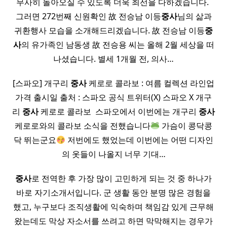
무사히 돌아오실 수 있도록 더욱 최선을 다하겠습니다. ​
그러면 272번째 신원확인 故 전승남 이등
중사
님의 삶과
귀환행사 모습을 소개해드리겠습니다. 故 전승남 이등
중
사
의 유가족인 남동생 故 전승용 씨는 올해 2월 세상을 떠
나셨습니다. 별세 1개월 전, 의사…
[스파오] 개구리
중사
케로로 콜라보 : 여름 컬렉션 라인업
가격 출시일 출처 : 스파오 공식 트위터(X) 스파오 X 개구
리
중사
케로로 콜라보 ​ 스파오에서 이번에는 개구리
중사
케로로와의 콜라보 소식을 전했습니다
가슴이 콩닥콩
닥 뛰는군요
저번에도 했었는데 이번에는 어떤 디자인
의 옷들이 나올지 너무 기대…
중사
로 전역한 후 가장 많이 고민하게 되는 것 중 하나가
바로 자기소개서입니다. 군 생활 동안 분명 많은 경험을
했고, 누구보다 조직생활에 익숙하며 책임감 있게 근무해
왔는데도 막상 자소서를 쓰려고 하면 막막해지는 경우가