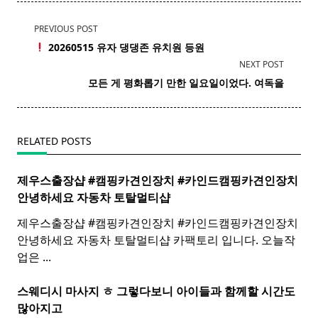
<span
PREVIOUS POST
class="nav-
20260515
유자
댕댕존 유치원 등원
subtitle
NEXT POST
screen-
모든 게 평화롭기 만한
일요일
이었다. 여독을
reader-
text">Page</span>
RELATED POSTS
제우스출장샵 #캠핑카견인장치 #카인드캠핑카견인장치 ​
안녕하세요 자동차 토탈멀티
샵
제우스출장샵 #캠핑카견인장치 #카인드캠핑카견인장치 ​
안녕하세요 자동차 토탈멀티샵 카팩토리 입니다. 오늘작
업은
...
스웨디시 마사지 ㅎ 그렇다보니 아이들과 함께할 시간도
많아지고