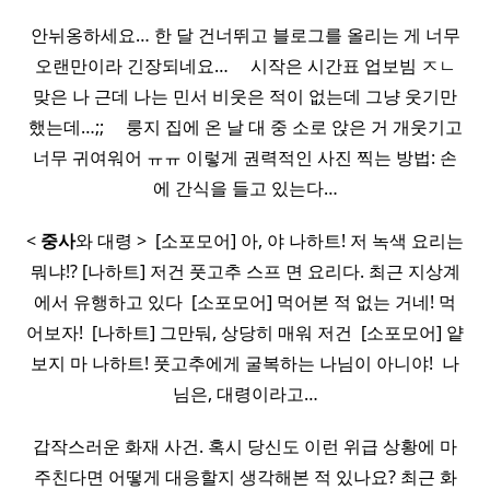
안뉘옹하세요… 한 달 건너뛰고 블로그를 올리는 게 너무
오랜만이라 긴장되네요… ​ ​ ​ ​ 시작은 시간표 업보빔 ㅈㄴ
맞은 나 근데 나는 민서 비웃은 적이 없는데 그냥 웃기만
했는데…;; ​ ​ ​ ​ 룽지 집에 온 날 대 중 소로 앉은 거 개웃기고
너무 귀여워어 ㅠㅠ 이렇게 권력적인 사진 찍는 방법: 손
에 간식을 들고 있는다…
<
중사
와 대령 > ​ [소포모어] 아, 야 나하트! 저 녹색 요리는
뭐냐!? [나하트] 저건 풋고추 스프 면 요리다. 최근 지상계
에서 유행하고 있다 ​ [소포모어] 먹어본 적 없는 거네! 먹
어보자! ​ [나하트] 그만둬, 상당히 매워 저건 ​ [소포모어] 얕
보지 마 나하트! 풋고추에게 굴복하는 나님이 아니야! ​ 나
님은, 대령이라고…
갑작스러운 화재 사건. 혹시 당신도 이런 위급 상황에 마
주친다면 어떻게 대응할지 생각해본 적 있나요? 최근 화