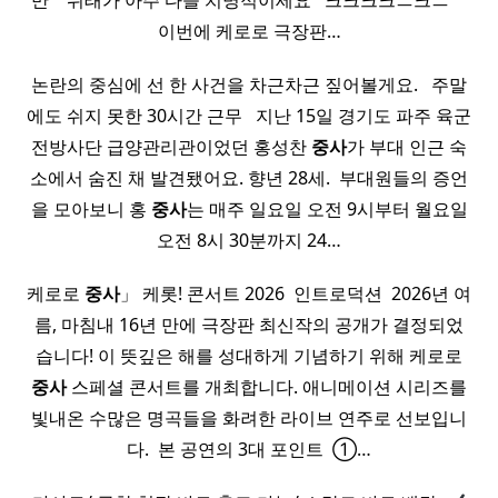
만 ​ ​ ​ 뒤태가 아주 다들 치명적이세요 ​ ​ 크크크크ㅡ크ㅡ ​ ​ ​ ​
이번에 케로로 극장판…
논란의 중심에 선 한 사건을 차근차근 짚어볼게요. ​ ​ 주말
에도 쉬지 못한 30시간 근무 ​ ​ 지난 15일 경기도 파주 육군
전방사단 급양관리관이었던 홍성찬
중사
가 부대 인근 숙
소에서 숨진 채 발견됐어요. 향년 28세. ​ 부대원들의 증언
을 모아보니 홍
중사
는 매주 일요일 오전 9시부터 월요일
오전 8시 30분까지 24…
케로로
중사
」 케롯! 콘서트 2026 ​ 인트로덕션 ​ 2026년 여
름, 마침내 16년 만에 극장판 최신작의 공개가 결정되었
습니다! 이 뜻깊은 해를 성대하게 기념하기 위해 케로로
중사
스페셜 콘서트를 개최합니다. 애니메이션 시리즈를
빛내온 수많은 명곡들을 화려한 라이브 연주로 선보입니
다. ​ 본 공연의 3대 포인트 ​ ①…