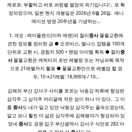
케로로: 부활하고 바로 퍼렁별 멸망의 위기입니다!」로 확
정되었으며, 일본 현지 개봉일은 2026년 6월 26일. ​ 애니
메이션 방영 20주년을 기념하는…
1. 개요 : 메이플랜드(이하 메랜)의 찰리
중사
물물교환에
관한 정보를 정리한 글 ● 오르비스, 엘나스 잡템을 100개
단위로 교환 시, 경험치 500 + 랜덤 아이템 획득 ● 찰리
중
사
물물교환은 캐릭터의 초반 레벨링 또는 커닝파퀘 목적
으로 21레벨까지 활용 ● 물물교환만으로 레벨업 할 경
우, 10→21레벨: 18,900개 / 10…
김해와 부산 강서구 사이를 흐르는 낙동강 하류에 형성된
삼각주 그 삼각주 머리끝에 작은 섬이 하나 더 있다. ​ 그 이
름
중사
도 내가 알고 있던 낙동강 삼각주는 을숙도였는데,
알고 보니 훨씬 더 넓은 삼각주에 김해평야가 형성되어 있
었네
중사
도 공원 입구 부산광역시 강서구 식만로 282 아