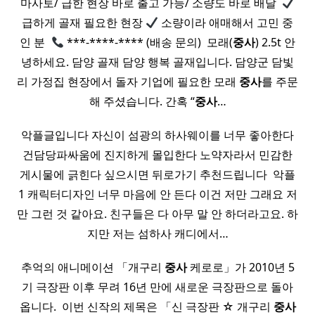
마사토/ 급한 현장 바로 출고 가능/ 소량도 바로 배달 ​
급하게 골재 필요한 현장
소량이라 애매해서 고민 중
인 분 ​
***-****-**** (배송 문의) ​ 모래(
중사
) 2.5t 안
녕하세요. 담양 골재 담양 행복 골재입니다. 담양군 담빛
리 가정집 현장에서 돌자 기업에 필요한 모래
중사
를 주문
해 주셨습니다. 간혹 “
중사
…
악플글입니다 자신이 섬광의 하사웨이를 너무 좋아한다
건담당파싸움에 진지하게 몰입한다 노약자라서 민감한
게시물에 긁힌다 싶으시면 뒤로가기 추천드립니다 ​ 악플
1 캐릭터디자인 너무 마음에 안 든다 이건 저만 그래요 저
만 그런 것 같아요. 친구들은 다 아무 말 안 하더라고요. 하
지만 저는 섬하사 캐디에서…
추억의 애니메이션 「개구리
중사
케로로」가 2010년 5
기 극장판 이후 무려 16년 만에 새로운 극장판으로 돌아
옵니다. ​ 이번 신작의 제목은 「신 극장판 ☆ 개구리
중사