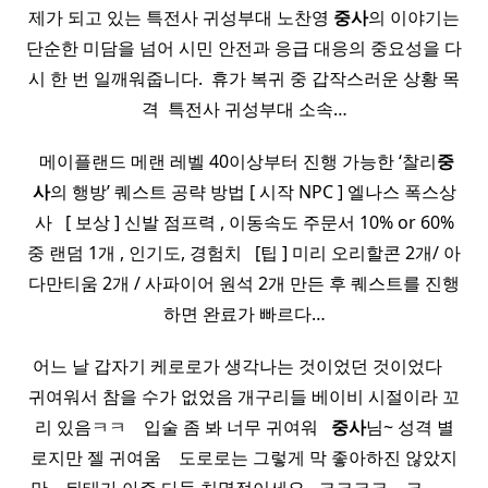
제가 되고 있는 특전사 귀성부대 노찬영
중사
의 이야기는
단순한 미담을 넘어 시민 안전과 응급 대응의 중요성을 다
시 한 번 일깨워줍니다. ​ 휴가 복귀 중 갑작스러운 상황 목
격 ​ 특전사 귀성부대 소속…
​ 메이플랜드 메랜 레벨 40이상부터 진행 가능한 ‘찰리
중
사
의 행방’ 퀘스트 공략 방법 [ 시작 NPC ] 엘나스 폭스상
사 ​ ​ [ 보상 ] 신발 점프력 , 이동속도 주문서 10% or 60%
중 랜덤 1개 , 인기도, 경험치 ​ ​ [팁 ] 미리 오리할콘 2개/ 아
다만티움 2개 / 사파이어 원석 2개 만든 후 퀘스트를 진행
하면 완료가 빠르다…
어느 날 갑자기 케로로가 생각나는 것이었던 것이었다 ​ ​ ​
귀여워서 참을 수가 없었음 개구리들 베이비 시절이라 꼬
리 있음ㅋㅋ ​ ​ ​ 입술 좀 봐 너무 귀여워 ​ ​
중사
님~ 성격 별
로지만 젤 귀여움 ​ ​ ​ 도로로는 그렇게 막 좋아하진 않았지