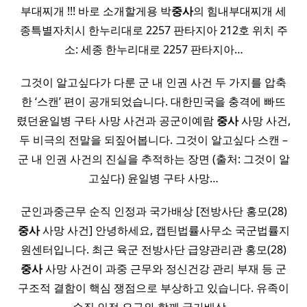
부대찌개 !!! 바로 소개할게용 박
중사
의 힘내부대찌개 세
종특별자치시 한누리대로 2257 판타지아 212호 위치 주
소: 세종 한누리대로 2257 판타지아…
그것이 알고싶다가 다룬 군 내 인권 사건 두 가지를 압축
한 ‘스캔’ 편이 공개되었습니다. 대한민국을 충격에 빠뜨
렸던윤일병 구타 사망 사건과 공군이예람
중사
사망 사건,
두 비극의 전말을 되짚어봅니다. 그것이 알고싶다 스캔 –
군 내 인권 사건의 진실을 추적하는 장면 (출처: 그것이 알
고싶다) 윤일병 구타 사망…
군인과중근무 순직 인정과 국가배상 [전방사단 홍모(28)
중사
사망 사건] 안녕하세요, 캡틴법률사무소 국군법률지
원센터입니다. 최근 육군 전방사단 급양관리관 홍모(28)
중사
사망 사건이 과중 근무와 정신건강 관리 부재 등 군
구조적 결함이 핵심 쟁점으로 부상하고 있습니다. 유족이