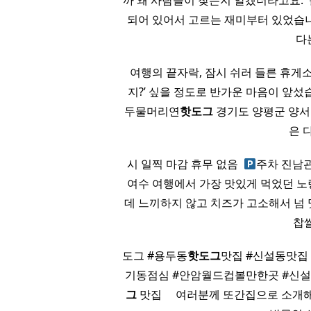
까 왜 사람들이 찾는지 알겠더라고요. 
되어 있어서 고르는 재미부터 있었습니
다
여행의 끝자락, 잠시 쉬러 들른 휴게
지?’ 싶을 정도로 반가운 마음이 앞섰습니
두물머리연
핫도그
경기도 양평군 양서면 
은 
시 일찍 마감 휴무 없음 ​
주차 진남관
여수 여행에서 가장 맛있게 먹었던 노
데 느끼하지 않고 치즈가 고소해서 넘
찹
도그 #용두동
핫도그
맛집 #신설동맛집
기동점심 #안암월드컵볼만한곳 #신설
그
맛집 ​ ​ ​ ​ 여러분께 또간집으로