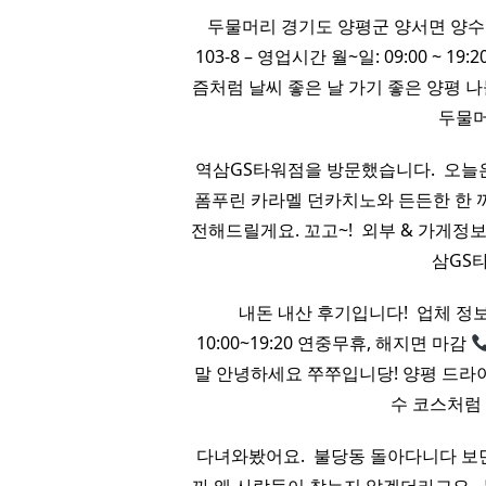
두물머리 경기도 양평군 양서면 양
103-8 – 영업시간 월~일: 09:00 ~
즘처럼 날씨 좋은 날 가기 좋은 양평 
두물머
역삼GS타워점을 방문했습니다. ​ 오늘
폼푸린 카라멜 던카치노와 든든한 한 
전해드릴게요. 꼬고~! ​ 외부 & 가게
삼GS타
내돈 내산 후기입니다! ​ 업체 정
10:00~19:20 연중무휴, 해지면 마감
말 안녕하세요 쭈쭈입니당! 양평 드라
수 코스처럼
다녀와봤어요. ​ 불당동 돌아다니다 보