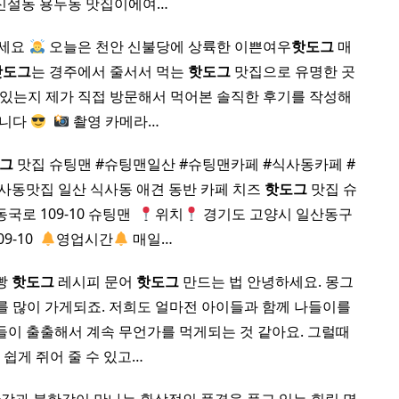
신설동 용두동 맛집이에여…
하세요
오늘은 천안 신불당에 상륙한 이쁜여우
핫도그
매
핫도그
는 경주에서 줄서서 먹는
핫도그
맛집으로 유명한 곳
맛있는지 제가 직접 방문해서 먹어본 솔직한 후기를 작성해
습니다
​
촬영 카메라…
그
맛집 슈팅맨 #슈팅맨일산 #슈팅맨카페 #식사동카페 #
동맛집 일산 식사동 애견 동반 카페 치즈
핫도그
맛집 슈
로 109-10 슈팅맨 ​
위치
경기도 고양시 일산동구
-10 ​
영업시간
매일…
빵
핫도그
레시피 문어
핫도그
만드는 법 안녕하세요. 몽그
나들이를 많이 가게되죠. 저희도 얼마전 아이들과 함께 나들이를
이 출출해서 계속 무언가를 먹게되는 것 같아요. 그럴때
 쉽게 쥐어 줄 수 있고…