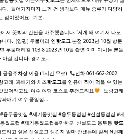
​ 불당동맛집 이쁜여우
핫도그
는 전체적으로 메뉴 구성이 잘
다. ​ 들어가자마자 느낀 건 생각보다 메뉴 종류가 다양하
는 점이었어요. ​ 기본…
소에서 뜻밖의 간판을 마주했습니다. ‘저게 왜 여기서 나오
다. ​ [양평] 두물머리 연
핫도그
본점 2023년 10월 방문
두물머리길 103-8 2023년 10월 촬영 아마 아시는 분들
다 아실 겁니다. 경기도…
 공용주차장 이용 (1시간 무료) ​
전화 061-662-2002 ​ ​ ​ ​
랑고래. 꽈배기와 치즈
핫도그
를 연유에 찍어 먹을 수 있는
 맛있더라고요. 여수 여행 코스로 추천드려요
​ ​ 노랑고래
쌀꽈배기 여수 중앙점…
 #용두동맛집 #제기동맛집 #용두동점심 #신설동점심 #제
동월드컵 #제기동월드컵볼만한곳 ​ 신설도그 용두동
핫도
 소개해드리고 싶은 신설도그 생긴지 얼마 안됐는데 벌써 N번째