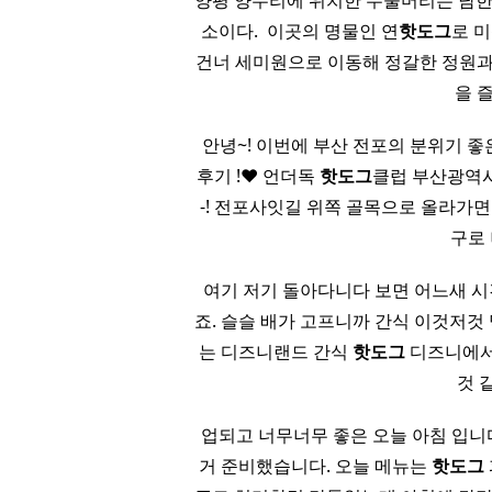
양평 양수리에 위치한 두물머리는 남한
소이다. ​ 이곳의 명물인 연
핫도그
로 
건너 세미원으로 이동해 정갈한 정원과
을 즐
안녕~! 이번에 부산 전포의 분위기 
후기 !♥ 언더독
핫도그
클럽 부산광역시 
-! 전포사잇길 위쪽 골목으로 올라가면
구로
여기 저기 돌아다니다 보면 어느새 시
죠. 슬슬 배가 고프니까 간식 이것저것 
는 디즈니랜드 간식
핫도그
디즈니에서 
것 
업되고 너무너무 좋은 오늘 아침 입니
거 준비했습니다. 오늘 메뉴는
핫도그