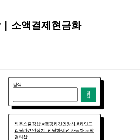
깡 | 소액결제현금화
검색
검
색
제우스출장샵 #캠핑카견인장치 #카인드
캠핑카견인장치 ​ 안녕하세요 자동차 토탈
멀티
샵