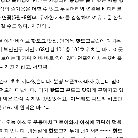
강과 북한강이 만나는 환상적인 풍경을 품고 있는 힐링 명
미식의 즐거움을 더할 수 있고 두물머리와 연결된 배다리를
 연꽃(6월~8월)의 우아한 자태를 감상하며 여유로운 산책
길 수도 있다. ​ 자연의…
좋은 야장 바이브
핫도그
맛집, 언더독
핫도그
클럽에 다녀온
부산진구 서전로68번길 10 1층 102호 위치는 바로 이곳
 보이는데 카페 덴바 바로 옆에 있다 전포역에서는 8번 출
 나가면 가깝고, 서면역…
간이 훅훅 지나있습니다. 분명 오픈하자마자 왔는데 말이
먹으러 떠납니다. ​ 미키
핫도그
콘도그 맛있게 구워지고 있
먹은 간식 중 제일 맛있었어요. ​ 아무래도 먹느라 바빴던
같고요. 제 원픽은 바로…
다. 오늘 아침도 운동마치고 들어와서 아침에 간단히 먹을
피자 입니다. 냉동실에
핫도그
가 두개 남아서리~~~~
핫도