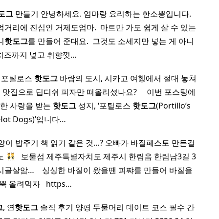
도그
만들기 안녕하세요. 엄마랑 요리하는 한소뽕입니다. ​
거리에 진심인 거제도엄마. ​ 마트만 가도 쉽게 살 수 있는
니
핫도그
를 만들어 준대요. ​ 그것도 소세지만 넣는 게 아니
치즈까지 넣고 취향껏…
통 포틸로스
핫도그
바람의 도시, 시카고 여헹에서 절대 놓쳐
맛집으로 딥디쉬 피자만 떠올리셨나요? ​ ​ ​ ​ 이번 포스팅에
무한 사랑을 받는
핫도그
성지, ‘포틸로스
핫도그
(Portillo’s
Hot Dogs)’입니다…
고양이 밥주기 책 읽기 같은 것…? 오빠가 바질페스토 만든걸
노
​ ​ 보물섬 제주특별자치도 제주시 한림읍 한림남3길 3
골살암… ​ ​ ​ 싱싱한 바질이 왔을땐 피쨔를 만들어 바질을
뿍 올려먹자 ​ ​ https…
그
, 연
핫도그
솔직 후기 양평 두물머리 데이트 코스 필수 간