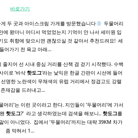
바로가기
게 두 곳과 아이스크림 가게를 방문했습니다
​ 두물머리
만에 왔더니 어디서 먹었었는지 기억이 안 나서 세미원 입
기도 취향에 맞으시면 괜찮으실 것 같아서 추천드려요! ​ 세
 들어가기 전 육교 아래…
 줄지어 선 시내 중심 거리를 산책 겸 걷기 시작했다. 수백
사이로 ‘바삭
핫도그
‘라는 낯익은 한글 간판이 시선에 들어
한 선명한 노란색이 무채색의 유럽 거리에서 정겹고도 강렬
 존재감을 드러내고…
두물머리’는 이런 곳이라고 한다. 지인들이 ‘두물머리’에 가서
‘왠
핫도그
?’ ​ 라고 생각하였는데 검색을 해보니..
핫도그
를
말이 아니었다. ​ 집에서 ‘두물머리’까지는 대략 39KM 차가
좀 막혀서 1…