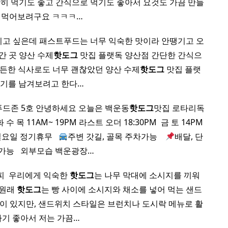
히 먹기도 좋고 간식으로 먹기도 좋아서 요것도 가끔 만들
 먹어보려구요 ㅋㅋㅋ…
기고 싶은데 패스트푸드는 너무 익숙한 맛이라 안땡기고 오
간 곳 양산 수제
핫도그
맛집 플랫독 양산점 간단한 간식으
든든한 식사로도 너무 괜찮았던 양산 수제
핫도그
맛집 플랫
후기를 남겨보려고 한다…
푸드존 5호 안녕하세요 오늘은 백운동
핫도그
맛집 로타리독
수 목 11AM~ 19PM 라스트 오더 18:30PM ​ 금 토 14PM
일요일 정기휴무 ​ ​
주변 갓길, 골목 주차가능 ​ ​ ​
배달, 단
가능 ​ ​ 외부모습 백운광장…
 ​ 우리에게 익숙한
핫도그
는 나무 막대에 소시지를 끼워
 원래
핫도그
는 빵 사이에 소시지와 채소를 넣어 먹는 샌드
력이 있지만, 샌드위치 스타일은 브런치나 도시락 메뉴로 활
기 좋아서 저는 가끔…