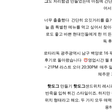
그
도 처리함겸 만들었는데 아침에 간단
어서
너무 출출했다 ​ 간단히 요깃거리를 즐
늘 좀 특별한 메뉴를 먹고 싶어서 찾아
로도 좋고 바쁜 현대인들에게 한 끼 
독 
로타리독 광주광역시 남구 백양로 16 
후기로 돌아왔습니다 ​
영업시간 월 화 
~ 21PM 라스트 오더 20:30PM ​ 매주 
체주문 
​
핫도그
만들기
핫도그
샌드위치 레시피
반죽을 입혀 튀긴 스타일이죠. 하지만
위치 형태라고 해요. 두 가지 모두 매
용하