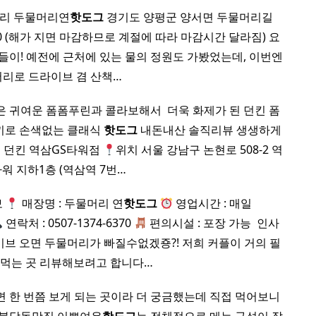
수리 두물머리연
핫도그
경기도 양평군 양서면 두물머리길
 19:20 (해가 지면 마감하므로 계절에 따라 마감시간 달라짐) 요
나들이! 예전에 근처에 있는 물의 정원도 가봤었는데, 이번엔
리로 드라이브 겸 산책…
은 귀여운 폼폼푸린과 콜라보해서 ​ 더욱 화제가 된 던킨 폼
끼로 손색없는 클래식
핫도그
내돈내산 솔직리뷰 생생하게
정보 던킨 역삼GS타워점
위치​ 서울 강남구 논현로 508-2 역
워 지하1층 (역삼역 7번…
보
매장명 : 두물머리 연
핫도그
영업시간 : 매일
연락처 : 0507-1374-6370
편의시설 : 포장 가능 ​ 인사
이브 오면 두물머리가 빠질수없겠죵?! 저희 커플이 거의 필
 먹는 곳 리뷰해보려고 합니다…
면 한 번쯤 보게 되는 곳이라 더 궁금했는데 직접 먹어보니