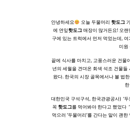
안녕하세요
오늘 두물머리
핫도그
가
에 연잎
핫도그
매장이 많거든요! 오랜
구에 있는 트럭에서 먼저 먹었는데, 여
미원
끝에 식사를 마치고, 고풍스러운 건물이
년의 세월을 견뎌온 회색 석조 건물들 
왔다. 한국의 시장 골목에서나 볼 법
한
대한민국 구석구석, 한국관광공사) ​ ‘
꼭
핫도그
를 먹어봐야 한다고 했었다 ​ 
먹으러 ‘두물머리’를 간다는 말이 괜한 