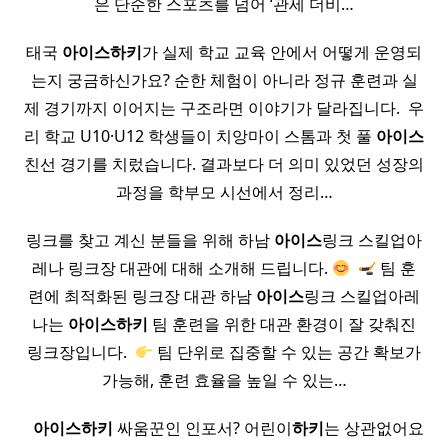
은 단순한 스포츠를 넘어 ‘관세 더비…
태국
아이스
하키
가 실제 학교 교육 안에서 어떻게 운영되
는지 궁금하신가요? 순한 체험이 아니라 정규 훈련과 실
제 경기까지 이어지는 구조라면 이야기가 달라집니다. ​ 우
리 학교 U10·U12 학생들이 치앙마이 스톰과 첫 풀
아이스
친선 경기를 치렀습니다. 결과보다 더 의미 있었던 성장의
과정을 학부모 시선에서 정리…
링크를 찾고 계신 분들을 위해 하남
아이스
링크 스킬업아
레나 링크장 대관에 대해 소개해 드립니다.
​
팀 훈
련에 최적화된 링크장 대관 하남
아이스
링크 스킬업아레
나는
아이스
하키
팀 훈련을 위한 대관 환경이 잘 갖춰진
링크장입니다. ​
팀 단위로 집중할 수 있는 공간 확보가
가능해, 훈련 효율을 높일 수 있는…
​ ​
아이스
하키
싸움꾼인 인포서? 어린이
하키
는 상관없어요