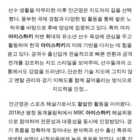
선수 생활을 마무리한 이후 안근영은 지도자의 길을 선택
했다. 풍부한 국제 경험과 다양한 팀 활동을 통해 쌓은 노
하우를 바탕으로 후배 양성에 집중하고 있다. 특히 여자
아이스
하키
저변 확대와 유소년 선수 육성에 관심을 두고
활동하며 한국
아이스
하키
의 미래 기반을 다지는 데 힘을
쏟고 있다. 공격수 출신답게 전술적으로 빠른 전환과 공격
전개를 강조하는 지도 스타일을 보여주며, 선수들과의 소
통에서도 강점을 드러낸다. 단순한 기술 지도에 그치지 않
고 멘탈 관리와 경기 이해도를 함께 끌어올리는 방식으로
지도력을 인정…
안근영은 스포츠 해설가로서도 활발한 활동을 이어왔다.
2018년 평창 동계올림픽에서 MBC
아이스
하키
해설위원
으로 참여하며 전문성과 대중성을 동시에 인정받았다. 경
기 흐름을 정확하게 짚어내는 분석력과 선수 출신 특유의
생생한 설명이 시청자들에게 높은 호응을 얻었다. 이후 각