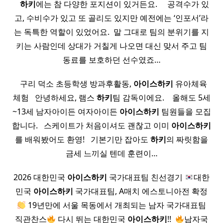
​ ​ ​
하키
에는 참 다양한 포지션이 있거든요. ​ ​ ​ ​ 공격수가 있
고, 수비수가 있고 또 골리도 있지만 예전에는 ‘인포서’라
는 독특한 역할이 있었어요. ​ 말 그대로 팀의 분위기를 지
키는 사람인데 상대가 거칠게 나오면 대신 맞서 주고 팀
동료를 보호하던 선수였죠…
​ ​ 구리 덕소 초등학생 방과후활동,
아이스
하키
유아체육
체험 ​ ​ 안녕하세요, 램스
하키
팀 감독이에요. ​ ​ ​ 올해도 5세
~13세 남자아이든 여자아이든
아이스
하키
팀원들을 모집
합니다. ​ ​ 스케이트가 처음이셔도 괜찮고 이미
아이스
하키
를 배워봤어도 환영! ​ ​ 기본기만 잡아도
하키
의 짜릿함을
금세 느끼실 텐데 훈련이…
2026 대한민국
아이스
하키
국가대표팀 친선경기
대한
민국
아이스
하키
국가대표팀, A매치 에스토니아전 확정
19년만에 서울 목동에서 개최되는 남자 국가대표팀
직관찬스
다시 뛰는 대한민국
아이스
하키
!! ​
남자국