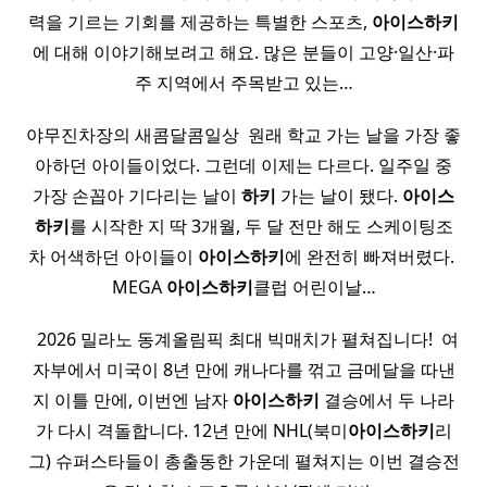
력을 기르는 기회를 제공하는 특별한 스포츠,
아이스
하키
에 대해 이야기해보려고 해요. 많은 분들이 고양·일산·파
주 지역에서 주목받고 있는…
야무진차장의 새콤달콤일상 ​ 원래 학교 가는 날을 가장 좋
아하던 아이들이었다. 그런데 이제는 다르다. 일주일 중
가장 손꼽아 기다리는 날이
하키
가는 날이 됐다.
아이스
하키
를 시작한 지 딱 3개월, 두 달 전만 해도 스케이팅조
차 어색하던 아이들이
아이스
하키
에 완전히 빠져버렸다. ​
MEGA
아이스
하키
클럽 어린이날…
​ ​ 2026 밀라노 동계올림픽 최대 빅매치가 펼쳐집니다! ​ 여
자부에서 미국이 8년 만에 캐나다를 꺾고 금메달을 따낸
지 이틀 만에, 이번엔 남자
아이스
하키
결승에서 두 나라
가 다시 격돌합니다. 12년 만에 NHL(북미
아이스
하키
리
그) 슈퍼스타들이 총출동한 가운데 펼쳐지는 이번 결승전