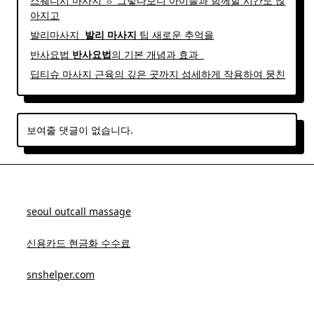
스웨디시 마사지 ㅎ 그렇다보니 아이들과 함께할 시간도 많
아지고
발리마사지 ​
발리
마사지
팁 새로운 추억을
반사요법
반사
요법
의 기본 개념과 효과 ​ ​
딥티슈 마사지 근육의 깊은 곳까지 섬세하게 작용하여 뭉친
보여줄 댓글이 없습니다.
seoul outcall massage
신용카드 현금화 수수료
snshelper.com