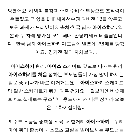
당했어요, 해외파 불참과 주축 수비수 부상으로 조직력이
흔들렸고 곧 있을 IIHF 세계선수권 디비전 1B를 앞두고
보완 과제가 드러났어요 출처-한국 남자
아이스
하키
, 일
본과 두 차례 평가전 모두 패배 ​ 안녕하세요 테슬남입니
다. ​ 한국 남자
아이스
하키
대표팀이 일본에 2연패를 당했
어요. ​ 평가전 결과 자체보다…
​ ​ ​
아이스
하키
원리,
아이스
스케이트 앞으로 나가는 원리 ​ ​
아이스
하키
를 처음 접하는 부모님들이 가장 많이 하시는
질문 중 하나가 바로 이거거든요. ​ ​ ​
아이스
하키
스케이트
랑 일반 스케이트가 뭐가 다른 건가요. ​ ​ ​ 겉보기엔 비슷해
보여도 실제로는 구조부터 용도까지 꽤 다른 장비라 오늘
은 그 차이점이랑…
제주도 초등생 중학생 체육, 체험거리
아이스
하키
​ ​ ​ 우리
아이 취미 활동이나 스포츠 교실을 알아보시는 부모님들