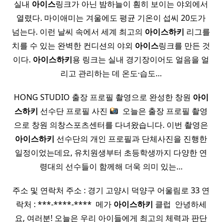
실내
아이스
링크가 아닌 밤하늘이 훤히 보이는 야외에서
열렸다. 마이애미는 겨울에도 평균 기온이 섭씨 20도가
넘는다. 이런 날씨 속에서 세계 최고의
아이스
하키
리그를
치를 수 있는 완벽한 컨디션의 야외
아이스
링크를 만든 것
이다.
아이스
하키
용 링크는 실내 경기장이어도 얼음을 얼
리고 관리하는 데 온도·습도…
HONG STUDIO 출장 프로필 촬영으로 완성한 창원
아이
스
하키
선수단 프로필 사진
​ 오늘은 출장 프로필 촬영
으로 창원 의창스포츠센터를 다녀왔습니다. 이번 촬영은
아이스
하키
선수단의 개인 프로필과 단체사진을 진행한
일정이었는데요, 유치원생부터 초등학생까지 다양한 연
령대의 선수들이 함께해 더욱 의미 있는…
주소 및 연락처 주소 : 경기 고양시 덕양구 어울림로 33 연
락처 : ***-****-**** ​ 메가
아이스
하키
클럽 ​ 안녕하세
요, 여러분! 오늘은 우리 아이들에게 최고의 체력과 판단