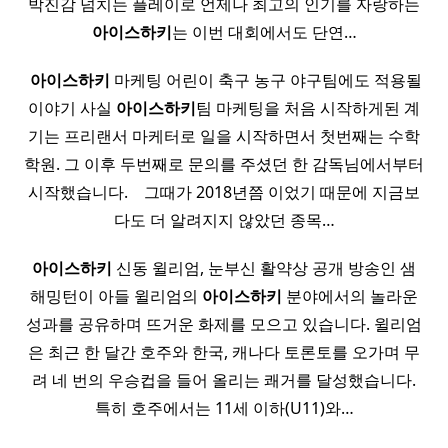
박진감 넘치는 플레이로 언제나 최고의 인기를 자랑하는
아이스
하키
는 이번 대회에서도 단연…
​
아이스
하키
마케팅 어린이 축구 농구 야구팀에도 적용될
이야기 사실
아이스
하키
팀 마케팅을 처음 시작하게된 계
기는 프리랜서 마케터로 일을 시작하면서 첫번째는 수학
학원. 그 이후 두번째로 문의를 주셨던 한 감독님에서부터
시작했습니다. ​ ​ ​ 그때가 2018년쯤 이었기 때문에 지금보
다도 더 알려지지 않았던 종목…
아이스
하키
신동 윌리엄, 눈부신 활약상 공개 방송인 샘
해밍턴이 아들 윌리엄의
아이스
하키
분야에서의 놀라운
성과를 공유하며 뜨거운 화제를 모으고 있습니다. 윌리엄
은 최근 한 달간 호주와 한국, 캐나다 토론토를 오가며 무
려 네 번의 우승컵을 들어 올리는 쾌거를 달성했습니다.
특히 호주에서는 11세 이하(U11)와…