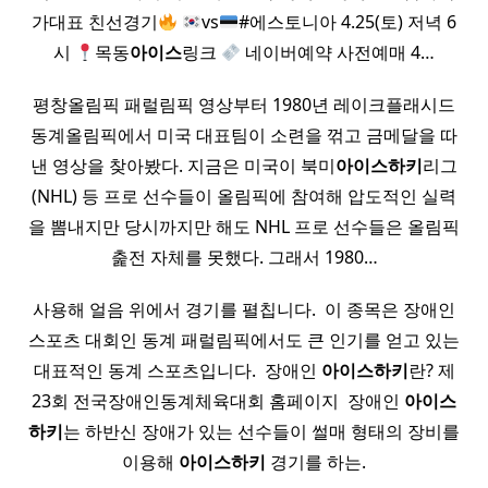
가대표 친선경기
vs
#에스토니아 4.25(토) 저녁 6
시
목동
아이스
링크
네이버예약 사전예매 4…
평창올림픽 패럴림픽 영상부터 1980년 레이크플래시드
동계올림픽에서 미국 대표팀이 소련을 꺾고 금메달을 따
낸 영상을 찾아봤다. 지금은 미국이 북미
아이스
하키
리그
(NHL) 등 프로 선수들이 올림픽에 참여해 압도적인 실력
을 뽐내지만 당시까지만 해도 NHL 프로 선수들은 올림픽
춡전 자체를 못했다. 그래서 1980…
사용해 얼음 위에서 경기를 펼칩니다. ​ 이 종목은 장애인
스포츠 대회인 동계 패럴림픽에서도 큰 인기를 얻고 있는
대표적인 동계 스포츠입니다. ​ 장애인
아이스
하키
란? 제
23회 전국장애인동계체육대회 홈페이지 ​ 장애인
아이스
하키
는 하반신 장애가 있는 선수들이 썰매 형태의 장비를
이용해
아이스
하키
경기를 하는.