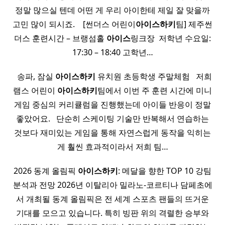
정말 많으실 텐데 어떤 게 우리 아이한테 제일 잘 맞을까
고민 많이 되시죠. ​ ​ ​ [썬더스 어린이
아이스
하키
팀] 제주썬
더스 훈련시간 – 브랭섬홀
아이스
링크장 ​ 저학년 수요일:
17:30 – 18:40 고학년…
​ ​ 송파, 잠실
아이스
하키
유치원 초등학생 주말체험 ​ ​ 저희
램스 어린이
아이스
하키
팀에서 이번 주 훈련 시간에 미니
게임 중심의 커리큘럼을 진행했는데 아이들 반응이 정말
좋았어요. ​ ​ 단순히 스케이팅 기술만 반복해서 연습하는
것보다 재미있는 게임을 통해 자연스럽게 동작을 익히는
게 훨씬 효과적이라서 저희 팀…
2026 동계 올림픽
아이스
하키
: 메달을 향한 TOP 10 강팀
분석과 전망 2026년 이탈리아 밀라노-코르티나 담페초에
서 개최될 동계 올림픽은 전 세계 스포츠 팬들의 뜨거운
기대를 모으고 있습니다. 특히 빙판 위의 격렬한 승부와