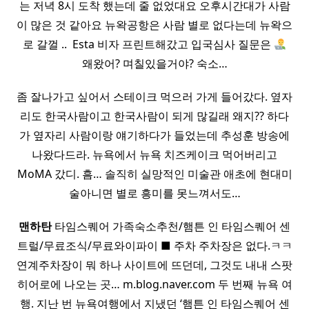
는 저녁 8시 도착 했는데 줄 없었대요 오후시간대가 사람
이 많은 것 같아요 뉴왁공항은 사람 별로 없다는데 뉴왁으
로 갈껄 .. ​ Esta 비자 프린트해갔고 입국심사 질문은
왜왔어? 며칠있을거야? 숙소…
좀 잘나가고 싶어서 스테이크 먹으러 가게 들어갔다. 옆자
리도 한국사람이고 한국사람이 되게 많길래 왜지?? 하다
가 옆자리 사람이랑 얘기하다가 들었는데 추성훈 방송에
나왔다드라. 뉴욕에서 뉴욕 치즈케이크 먹어버리고
MoMA 갔디. 흠… 솔직히 실망적인 미술관 애초에 현대미
술아니면 별로 흥미를 못느껴서도…
맨하탄
타임스퀘어 가족숙소추천/햄튼 인 타임스퀘어 센
트럴/무료조식/무료와이파이 ■ 주차 주차장은 없다.ㅋㅋ
연계주차장이 뭐 하나 사이트에 뜨던데, 그것도 내내 스팟
히어로에 나오는 곳… m.blog.naver.com 두 번째 뉴욕 여
행. 지난 번 뉴욕여행에서 지냈던 ‘햄튼 인 타임스퀘어 센