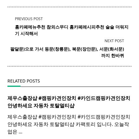
<span
PREVIOUS POST
class="nav-
홈카페메뉴추천 참외
스무디
홈카페레시피추천 슬슬 더워지
subtitle
기 시작해서
screen-
NEXT POST
reader-
팔달문)으로 가서 동문(창룡문), 북문(장안문), 서문(화서문)
text">Page</span>
까지 한바퀴
RELATED POSTS
제우스출장샵 #캠핑카견인장치 #카인드캠핑카견인장치 ​
안녕하세요 자동차 토탈멀티
샵
제우스출장샵 #캠핑카견인장치 #카인드캠핑카견인장치 ​
안녕하세요 자동차 토탈멀티샵 카팩토리 입니다. 오늘작
업은
...