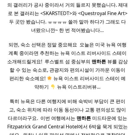
의 갤러리가 공사 중이라서 거의 들르지 못했습니다. 제대
로 본 갤러리는 <SKARSTEDT>와 <Questroyal Fine Art>
두 곳만 봤습니다. ㅠㅠㅠㅠ 쓸까 말까 하다가 그래도 다
녀왔으니깐~ 한 번 적어봤습니다…
되면, 숙소 선택은 정말 중요해요 ​ 오늘은 미국 뉴욕 여행
계획 중이라면 추천하는 뉴욕 이스트 리버사이드 스테이
소개해드릴게요! ​ 루스벨트 섬 중심부의
맨하튼
뷰를 감상
할 수 있는 숙소로, 관광지와 편의시설이 가까운 이동이
편리한 숙소예요!
뉴욕 이스트 리버사이드 스테이 예
약하기
뉴욕 이스트리버뷰…
특히 뉴욕은 다른 여행지에 비해 숙박비 부담이 큰 편이
고, 숙소 위치에 따라 이동 동선이나 교통 편의성도 많이
다르더라구요. ​ 이번 여행에서는
맨하튼
미드타운에 있는
Fitzpatrick Grand Central Hotel에서 6박을 묵게 되었는