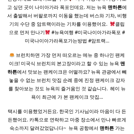
고 싶던 곳이 나이아가라 폭포인데요. 저는 뉴욕
맨하튼
에
서 출발해서 버팔로까지 이동을 했는데 버스와 기차, 비행
기의 수단 중 암트랙이라는 기차를 이용했어요. ​
클립
으로 먼저 만나기
#뉴욕여행 #미국나이아가라폭포 #
미국나이아가라폭포가는방법 #암트랙…
브런치하면 가장 먼저 떠오르는 메뉴 중 하나인 팬케
이크! 미국식 브런치의 본고장이라고 할 수 있는 뉴욕
맨
하튼
에서 맛보는 팬케이크은 어떨까요? 뉴욕 관광에서 빼
놓을 수 없는 브런치 맛집 순례 중에 진정 팬케이크 강자
를 찾아보는 것도 뉴욕의 즐거움인 것 같습니다. ​ 헤이 뉴
욕이 최근에 가 본 팬케이크 맛집…
택시를 이용했었거든요. 한국인 기사님이라 마음이 다 든
든했어요. 카톡으로 연락하고 마중 장소에서 만나 빠르게
숙소까지 달려갔었답니다~ ​ 뉴욕 공항에서
맨하튼
가는