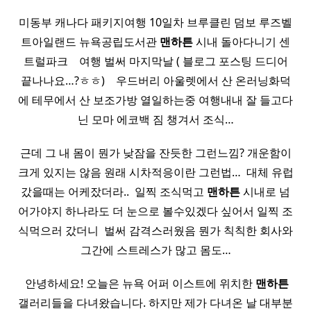
미동부 캐나다 패키지여행 10일차 브루클린 덤보 루즈벨
트아일랜드 뉴욕공립도서관
맨하튼
시내 돌아다니기 센
트럴파크 ​ ​ ​ 여행 벌써 마지막날 ( 블로그 포스팅 드디어
끝나나요…?ㅎㅎ) ​ ​ ​ 우드버리 아울렛에서 산 온러닝화덕
에 테무에서 산 보조가방 열일하는중 여행내내 잘 들고다
닌 모마 에코백 짐 챙겨서 조식…
근데 그 내 몸이 뭔가 낮잠을 잔듯한 그런느낌? 개운함이
크게 있지는 않음 원래 시차적응이란 그런법… ​ 대체 유럽
갔을때는 어케잤더라.. ​ 일찍 조식먹고
맨하튼
시내로 넘
어가야지 하나라도 더 눈으로 볼수있겠다 싶어서 일찍 조
식먹으러 갔더니 ​ 벌써 감격스러웠음 뭔가 칙칙한 회사와
그간에 스트레스가 많고 몸도…
​ 안녕하세요! 오늘은 뉴욕 어퍼 이스트에 위치한
맨하튼
갤러리들을 다녀왔습니다. 하지만 제가 다녀온 날 대부분