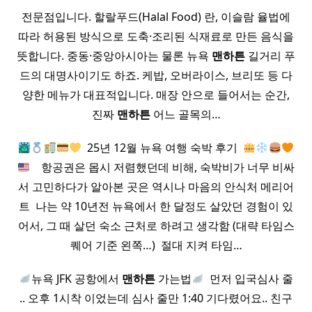
전문점입니다. 할랄푸드(Halal Food) 란, 이슬람 율법에
따라 허용된 방식으로 도축·조리된 식재료로 만든 음식을
뜻합니다. 중동·중앙아시아는 물론 뉴욕
맨하튼
길거리 푸
드의 대명사이기도 하죠. 케밥, 오버라이스, 브리또 등 다
양한 메뉴가 대표적입니다. 매장 안으로 들어서는 순간,
진짜
맨하튼
어느 골목의…
​ 25년 12월 뉴욕 여행 숙박 후기 ​
​ ​ ​ 항공권은 몹시 저렴했던데 비해, 숙박비가 너무 비싸
서 고민하다가 알아본 곳은 역시나 마음의 안식처 메리어
트 ​ 나는 약 10년전 뉴욕에서 한 달정도 살았던 경험이 있
어서, 그 때 살던 숙소 근처로 하려고 생각함 (대략 타임스
퀘어 기준 왼쪽…) ​ 절대 지켜 타임…
뉴욕 JFK 공항에서
맨하튼
가는법
​ 먼저 입국심사 줄
.. 오후 1시착 이었는데 심사 줄만 1:40 기다렸어요.. 친구