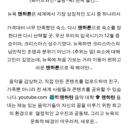
(화이트와인+설탕+쑥) 왼쪽 빨간…
뉴욕
맨하튼
은 세계에서 가장 상징적인 도시 중 하나라서
가격대비 너무 만족했던 숙소. 다시
맨하튼
으로 숙소를 정
한다면 다시 선택할 곳. 우선 우리의 입국시기가 12월 중
순이라, 크리스마스 성수기였다. 뉴욕하면 크리스마스의
낭만적인 조명과 분위기 아닌가. (추위는 덤) 숙소에 대해
고민이 깊었는데, 뉴욕에 처음 가보는 거라 이동이 편하고
쉬운
맨하튼
으로 꼭 해야만…
음악을 감상하고, 직접 만든 콘텐츠를 업로드하여 친구,
가족뿐 아니라 전 세계 사람들과 콘텐츠를 공유할 수 있습
니다. youtube.com ​
맨하탄
음악 대학
맨하탄
음
대는 재능 있는 음악가들이 자신의 꿈을 이루기 위한 최고
의 환경으로 ​ 열정적인 교수진과 공동체, 그리고 뉴욕의
문화적 배경이 어우러져, 새로운…