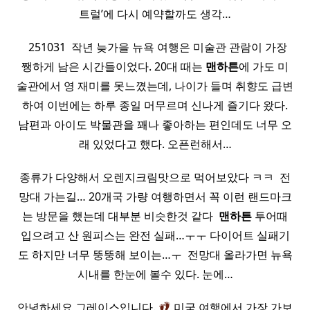
트럴’에 다시 예약할까도 생각…
​ ​ 251031 ​ 작년 늦가을 뉴욕 여행은 미술관 관람이 가장
쨍하게 남은 시간들이었다. 20대 때는
맨하튼
에 가도 미
술관에서 영 재미를 못느꼈는데, 나이가 들며 취향도 급변
하여 이번에는 하루 종일 머무르며 신나게 즐기다 왔다.
남편과 아이도 박물관을 꽤나 좋아하는 편인데도 너무 오
래 있었다고 했다. 오픈런해서…
종류가 다양해서 오렌지크림맛으로 먹어보았다 ㅋㅋ ​ 전
망대 가는길… 20개국 가량 여행하면서 꼭 이런 랜드마크
는 방문을 했는데 대부분 비슷한것 같다 ​
맨하튼
투어때
입으려고 산 원피스는 완전 실패…ㅜㅜ 다이어트 실패기
도 하지만 너무 뚱뚱해 보이는…ㅜ ​ 전망대 올라가면 뉴욕
시내를 한눈에 볼수 있다. 눈에…
안녕하세요 그레이스입니다.
미국 여행에서 가장 가보