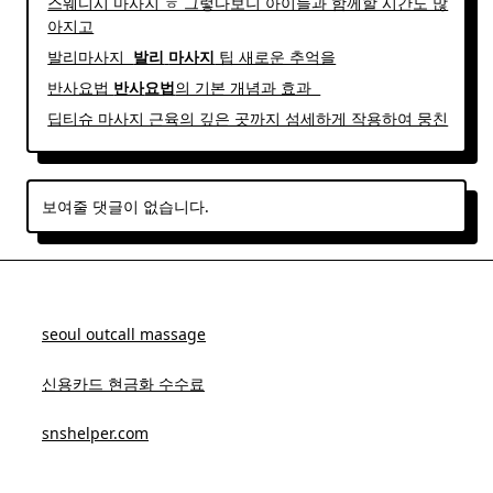
스웨디시 마사지 ㅎ 그렇다보니 아이들과 함께할 시간도 많
아지고
발리마사지 ​
발리
마사지
팁 새로운 추억을
반사요법
반사
요법
의 기본 개념과 효과 ​ ​
딥티슈 마사지 근육의 깊은 곳까지 섬세하게 작용하여 뭉친
보여줄 댓글이 없습니다.
seoul outcall massage
신용카드 현금화 수수료
snshelper.com