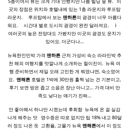
5층이여서 뷰는 크게 기대 안했지만 나름 빌딩 숲 뷰. ​ ​ 이
곳의 장점은 위치와 호텔내에 있는 1층 라운지와 루프탑
라운지. ​ ​ ​ ​ 루프탑에서 보는
맨하튼
의 광경이 너무 아름다
워요. ​ ​ ​ ​ 시간대 별로 도시의 광경이 완전 달라져요. ​ ​ ​ ㅏ ​ ​ ​
여러곳의 높은 전망대도 가봤지만 이곳의 광경도 운치가
있어요. 더군다나…
뉴욕한인민박 가격
맨하튼
근처 가성비 숙소 라라민박 추
천 해외 여행지를 맛깔나게 소개하는 철이진이. ​ 뉴욕 여
행 준비하면서 제일 오래 고민한 게 뭐였냐면, 숙소였어
요. ​
맨해튼
호텔은 1박에 30만원 훌쩍 넘는 건 기본이고,
후기 보면 방은 좁고 소음은 장난 아니고… 가격 대비 만
족도 낮다는 얘기가 진짜…
안 좋아해서 하나만 시켰는데 후회함 ​ 뉴욕에 온 걸 실감
나게 해주는 맛 ​ ​ 영수증은 따로 없지만 팁 18% 내고 80달
러 정도 나온 듯 ​ 고환율, 고물가 뉴욕
맨해튼
에서 이 정도