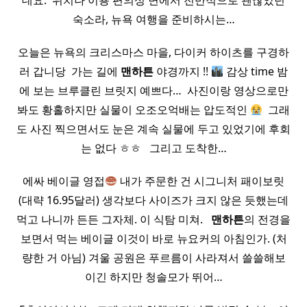
데요. ​ 위치나 이용 편의성 면에서 전반적으로 괜찮았던
숙소라, 뉴욕 여행을 준비하시는…
오늘은 뉴욕의 크리스마스 마을, 다이커 하이츠를 구경하
러 갑니당 ​ 가는 길에
맨하튼
야경까지 !!
감상 time 밤
에 보는 브루클린 브릿지 예쁘다… ​ 사진이랑 영상으로만
봐도 황홀하지만 실물이 오조오억배는 압도적인
​ 그래
도 사진 찍으면서도 눈은 계속 실물에 두고 있었기에 후회
는 없다 ㅎㅎ ​ ​ 그리고 도착한…
에싸 베이글 영접
내가 주문한 건 시그니처 패이보릿
(대략 16.95달러) 생각보다 사이즈가 크지 않은 듯했는데
먹고 나니까 든든 그자체. 이 식탐 미쳐. ​ ​
맨하튼
의 전경을
보면서 먹는 베이글 이것이 바로 뉴요커의 아침인가. (처
량한 거 아님) 겨울 공원은 푸르름이 사라져서 쓸쓸해보
이긴 하지만 청솔모가 뛰어…