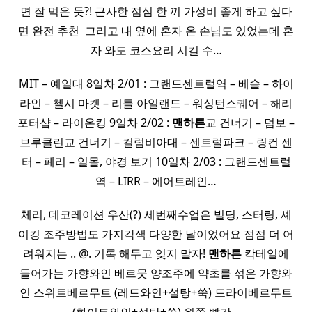
면 잘 먹은 듯?! 근사한 점심 한 끼 가성비 좋게 하고 싶다
면 완전 추천 ​ 그리고 내 옆에 혼자 온 손님도 있었는데 혼
자 와도 코스요리 시킬 수…
MIT – 예일대​ 8일차 2/01 : 그랜드센트럴역 – 베슬 – 하이
라인 – 첼시 마켓 – 리틀 아일랜드 – 워싱턴스퀘어 – 해리
포터샵 – 라이온킹​ 9일차 2/02 :
맨하튼
교 건너기 – 덤보 –
브루클린교 건너기 – 컬럼비아대 – 센트럴파크 – 링컨 센
터 – 페리 – 일몰, 야경 보기 10일차 2/03 : 그랜드센트럴
역 – LIRR – 에어트레인…
체리, 데코레이션 우산(?) 세번째수업은 빌딩, 스터링, 셰
이킹 조주방법도 가지각색 다양한 날이었어요 점점 더 어
려워지는 .. @. 기록 해두고 잊지 말자!
맨하튼
칵테일에
들어가는 가향와인 베르뭇 양조주에 약초를 섞은 가향와
인 스위트베르무트 (레드와인+설탕+쑥) 드라이베르무트